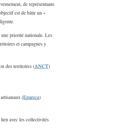
uvernement, de représentants
objectif est de bâtir un «
ligente.
es une priorité nationale. Les
rritoires et campagnes y
n des territoires (
ANCT
)
artisanaux (
Epareca
)
ien avec les collectivités