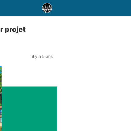
r projet
il y a 5 ans