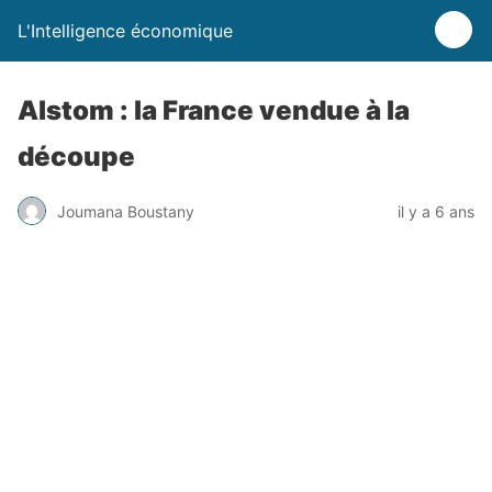
L'Intelligence économique
Alstom : la France vendue à la
découpe
Joumana Boustany
il y a 6 ans