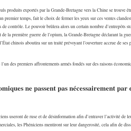
uls produits exportés par la Grande-Bretagne vers la Chine se trouve êtr
 premier temps, fait le choix de fermer les yeux sur ces ventes clandest
e contrôle. Le pouvoir brûlera alors un certain nombre d’entrepôts sto
t de la première guerre de l’opium, la Grande-Bretagne déclarant la gu
l’État chinois aboutira sur un traité prévoyant l’ouverture accrue de se
 l’un des premiers affrontements armés fondés sur des raisons économ
miques ne passent pas nécessairement par d
ciens useront de ruse et de désinformation afin d’entraver l’activité de 
erciales, les Phéniciens mentiront sur leur dangerosité, cela afin de di