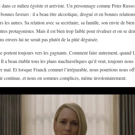
 dans ce milieu égoïste et arriviste. Un personnage comme Peter Russo
 bonnes faveurs : il a beau être alcoolique, drogué et en bonnes relations 
rs les autres. Sa relation avec sa secrétaire, sa famille, son envie de bien
utres protagonistes. Mais il est bien trop faible pour rivaliser et on se d
envers lui ne serait pas plutôt de la pitié déguisée.
 se portent toujours vers les gagnants. Comment faire autrement, quan
Il a beau établir tous les plans machiavéliques qu’il veut, toujours nou
r mal. Et lorsque Franck commet l’irréparable, nous pourrions nous off
voir continue, et nous en sommes complices, même involontairement.