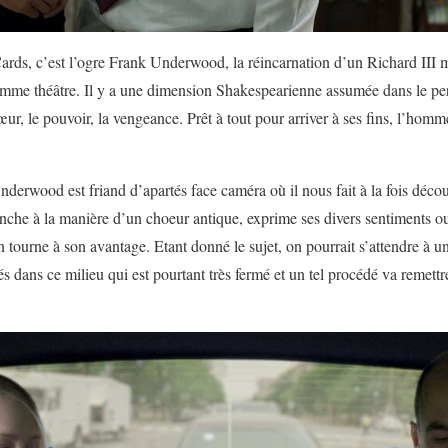
rds, c’est l’ogre Frank Underwood, la réincarnation d’un Richard III mo
omme théâtre. Il y a une dimension Shakespearienne assumée dans le p
ur, le pouvoir, la vengeance. Prêt à tout pour arriver à ses fins, l’homme 
rwood est friand d’apartés face caméra où il nous fait à la fois déco
che à la manière d’un choeur antique, exprime ses divers sentiments o
n tourne à son avantage. Etant donné le sujet, on pourrait s’attendre à u
 dans ce milieu qui est pourtant très fermé et un tel procédé va remettr