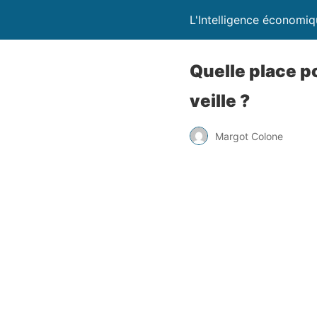
L'Intelligence économi
Quelle place po
veille ?
Margot Colone