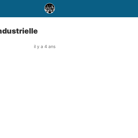
dustrielle
il y a 4 ans