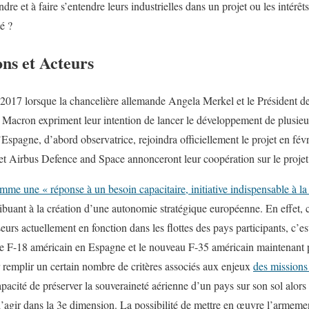
endre et à faire s’entendre leurs industrielles dans un projet ou les intér
é ?
ons et Acteurs
 2017 lorsque la chancelière allemande Angela Merkel et le Président d
acron expriment leur intention de lancer le développement de plusieu
spagne, d’abord observatrice, rejoindra officiellement le projet en févr
 et Airbus Defence and Space annonceront leur coopération sur le projet 
me une « réponse à un besoin capacitaire, initiative indispensable à la
ibuant à la création d’une autonomie stratégique européenne. En effet,
urs actuellement en fonction dans les flottes des pays participants, c’est-
t le F-18 américain en Espagne et le nouveau F-35 américain maintenant
 remplir un certain nombre de critères associés aux enjeux
des missions
capacité de préserver la souveraineté aérienne d’un pays sur son sol alor
d’agir dans la 3e dimension. La possibilité de mettre en œuvre l’armemen