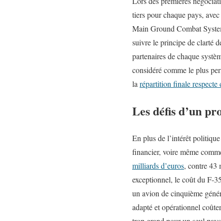
Lors des premières négociatio
tiers pour chaque pays, ave
Main Ground Combat System 
suivre le principe de clarté d
partenaires de chaque systèm
considéré comme le plus perf
la
répartition finale respecte 
Les défis d’un p
En plus de l’intérêt politique
financier, voire même comme
milliards d’euros
, contre 43 
exceptionnel, le coût du F-3
un avion de cinquième génér
adapté et opérationnel coûter
trop grand pour un seul pays