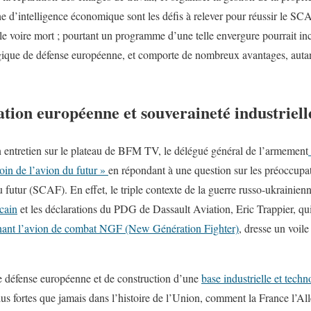
e d’intelligence économique sont les défis à relever pour réussir le SC
ble voire mort ; pourtant un programme d’une telle envergure pourrait in
ogique de défense européenne, et comporte de nombreux avantages, auta
ion européenne et souveraineté industriell
n entretien sur le plateau de BFM TV, le délégué général de l’armement
oin de l’avion du futur »
en répondant à une question sur les préoccupat
futur (SCAF). En effet, le triple contexte de la guerre russo-ukrainien
cain
et les déclarations du PDG de Dassault Aviation, Eric Trappier, qui
rnant l’avion de combat NGF (New Génération Fighter)
, dresse un voil
de défense européenne et de construction d’une
base industrielle et tech
us fortes que jamais dans l’histoire de l’Union, comment la France l’A