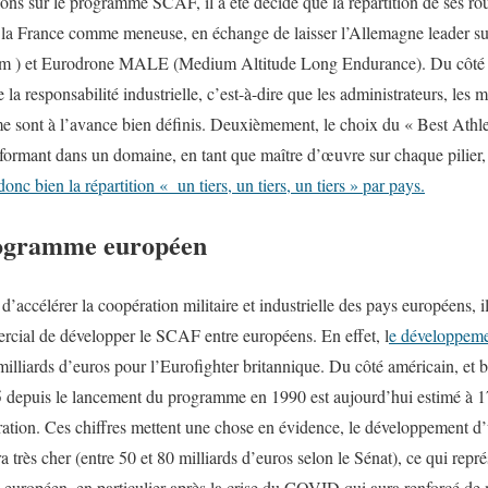
ns sur le programme SCAF, il a été décidé que la répartition de ses roua
c la France comme meneuse, en échange de laisser l’Allemagne leader
) et Eurodrone MALE (Medium Altitude Long Endurance). Du côté indus
e la responsabilité industrielle, c’est-à-dire que les administrateurs, les 
e sont à l’avance bien définis. Deuxièmement, le choix du « Best Athlete
ormant dans un domaine, en tant que maître d’œuvre sur chaque pilier,
donc bien la répartition « un tiers, un tiers, un tiers » par pays.
rogramme européen
 d’accélérer la coopération militaire et industrielle des pays européens, i
rcial de développer le SCAF entre européens. En effet, l
e développemen
milliards d’euros pour l’Eurofighter britannique. Du côté américain, et b
5 depuis le lancement du programme en 1990 est aujourd’hui estimé à 1
ation. Ces chiffres mettent une chose en évidence, le développement d
a très cher (entre 50 et 80 milliards d’euros selon le Sénat), ce qui rep
 européen, en particulier après la crise du COVID qui aura renforcé de 