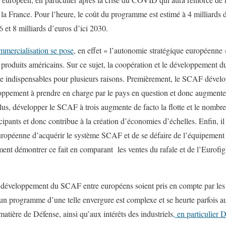
la France. Pour l’heure, le coût du programme est estimé à 4 milliards d
 et 8 milliards d’euros d’ici 2030.
ommercialisation se pose
, en effet « l’autonomie stratégique européenne 
 produits américains. Sur ce sujet, la coopération et le développement 
ue indispensables pour plusieurs raisons. Premièrement, le SCAF dévelo
oppement à prendre en charge par le pays en question et donc augment
 plus, développer le SCAF à trois augmente de facto la flotte et le nombr
cipants et donc contribue à la création d’économies d’échelles. Enfin, il
uropéenne d’acquérir le système SCAF et de se défaire de l’équipement
ement démontrer ce fait en comparant les ventes du rafale et de l’Eurofi
développement du SCAF entre européens soient pris en compte par les in
un programme d’une telle envergure est complexe et se heurte parfois au
 matière de Défense, ainsi qu’aux intérêts des industriels
, en particulier 