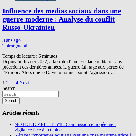
Influence des médias sociaux dans une
guerre moderne : Analyse du conflit
Russo-Ukrainien
3 ans ago
ThirotQuentin
Temps de lecture :
6
minutes
Depuis fin février 2022, à la suite d’une escalade militaire sans
précédent ces dernières années, la guerre fait rage aux portes de
l’Europe. Alors que le David ukrainien subit l’agression…
Pagination
1
2
…
4
Next
Search
des
publications
Search
Articles récents
NOTE DE VEILLE n°8 : Commission européenne :
vigilance face à la Chine
6 étapes importantes pour analyser une crise maritime grâce à