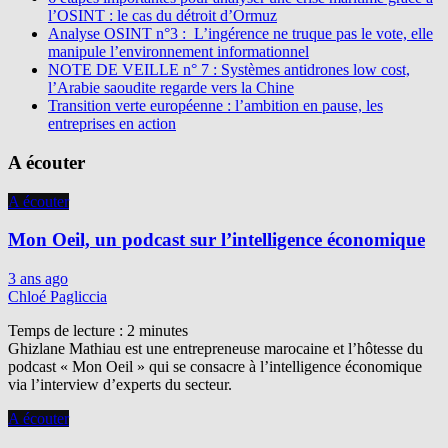
l’OSINT : le cas du détroit d’Ormuz
Analyse OSINT n°3 : L’ingérence ne truque pas le vote, elle
manipule l’environnement informationnel
NOTE DE VEILLE n° 7 : Systèmes antidrones low cost,
l’Arabie saoudite regarde vers la Chine
Transition verte européenne : l’ambition en pause, les
entreprises en action
A écouter
A écouter
Mon Oeil, un podcast sur l’intelligence économique
3 ans ago
Chloé Pagliccia
Temps de lecture :
2
minutes
Ghizlane Mathiau est une entrepreneuse marocaine et l’hôtesse du
podcast « Mon Oeil » qui se consacre à l’intelligence économique
via l’interview d’experts du secteur.
A écouter