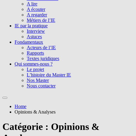
A lire
A écouter
A regarder
Métiers de l’IE
IE par la pratique
Interview
Astuces
Fondamentaux
Acteurs de l’IE
Rapports
Textes juridiques
Qui sommes-nous ?
Le projet
L’histoire du Master IE
Nos Master
Nous contacter
Home
Opinions & Analyses
Catégorie :
Opinions &