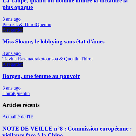
La Taupe, quand un homme infiltre la dictature la
plus opaque
3 ans ago
Pierre J. & ThirotQuentin
A regarder
Miss Sloane, le lobbying sans état d’âmes
3 ans ago
Tiavina Razanadrakotoarisoa & Quentin Thirot
A regarder
Borgen, une femme au pouvoir
3 ans ago
ThirotQuentin
Articles récents
Actualité de l'IE
NOTE DE VEILLE n°8 : Commission européenne :
vigilance face à la Chine