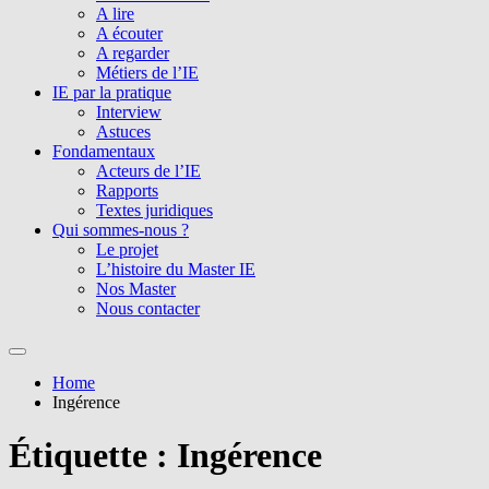
A lire
A écouter
A regarder
Métiers de l’IE
IE par la pratique
Interview
Astuces
Fondamentaux
Acteurs de l’IE
Rapports
Textes juridiques
Qui sommes-nous ?
Le projet
L’histoire du Master IE
Nos Master
Nous contacter
Home
Ingérence
Étiquette :
Ingérence