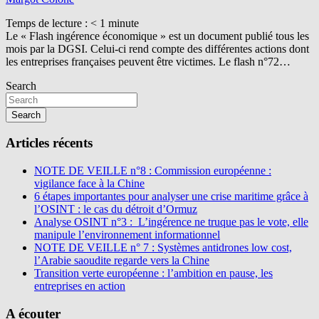
Temps de lecture :
< 1
minute
Le « Flash ingérence économique » est un document publié tous les
mois par la DGSI. Celui-ci rend compte des différentes actions dont
les entreprises françaises peuvent être victimes. Le flash n°72…
Search
Search
Articles récents
NOTE DE VEILLE n°8 : Commission européenne :
vigilance face à la Chine
6 étapes importantes pour analyser une crise maritime grâce à
l’OSINT : le cas du détroit d’Ormuz
Analyse OSINT n°3 : L’ingérence ne truque pas le vote, elle
manipule l’environnement informationnel
NOTE DE VEILLE n° 7 : Systèmes antidrones low cost,
l’Arabie saoudite regarde vers la Chine
Transition verte européenne : l’ambition en pause, les
entreprises en action
A écouter