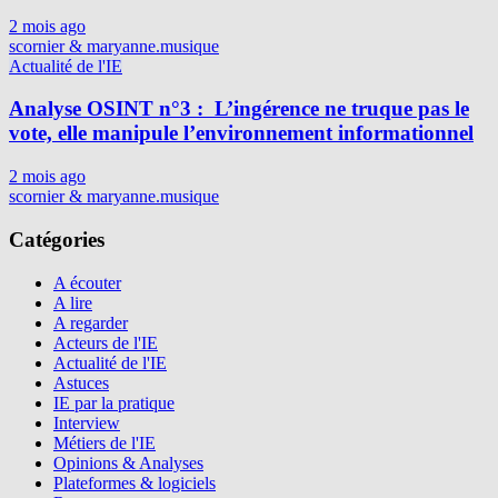
2 mois ago
scornier & maryanne.musique
Actualité de l'IE
Analyse OSINT n°3 : L’ingérence ne truque pas le
vote, elle manipule l’environnement informationnel
2 mois ago
scornier & maryanne.musique
Catégories
A écouter
A lire
A regarder
Acteurs de l'IE
Actualité de l'IE
Astuces
IE par la pratique
Interview
Métiers de l'IE
Opinions & Analyses
Plateformes & logiciels