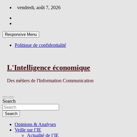
Skip
vendredi, août 7, 2026
to
content
Responsive Menu
Politique de confidentialité
L'Intelligence économique
Des métiers de l'Information Communication
Search
Search
Opinions & Analyses
Veille sur l’IE
Actualité de l’IE