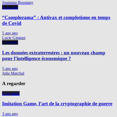
Joumana Boustany
A écouter
“Complorama” : Antivax et complotisme en temps
de Covid
5 ans ago
Lucie Gingast
A écouter
Les données extraterrestres : un nouveau champ
pour l’intelligence économique ?
5 ans ago
Julia Marchal
A regarder
A regarder
Imitation Game, l’art de la cryptographie de guerre
3 ans ago