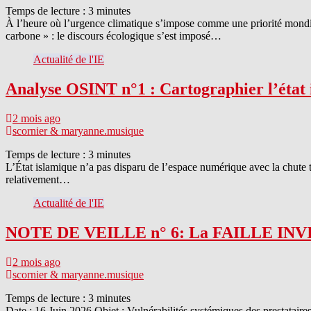
Temps de lecture :
3
minutes
À l’heure où l’urgence climatique s’impose comme une priorité mondial
carbone » : le discours écologique s’est imposé…
Actualité de l'IE
Analyse OSINT n°1 : Cartographier l’état i
2 mois ago
scornier & maryanne.musique
Temps de lecture :
3
minutes
L’État islamique n’a pas disparu de l’espace numérique avec la chute te
relativement…
Actualité de l'IE
NOTE DE VEILLE n° 6: La FAILLE INVISI
2 mois ago
scornier & maryanne.musique
Temps de lecture :
3
minutes
Date : 16 Juin 2026 Objet : Vulnérabilités systémiques des prestataire