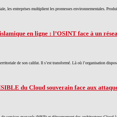
e, les entreprises multiplient les promesses environnementales. Produits
slamique en ligne : l’OSINT face à un rése
rritoriale de son califat. Il s’est transformé. Là où l’organisation dispo
BLE du Cloud souverain face aux attaque
s de services managés (MSP) et détournement des architectures Cloud à d