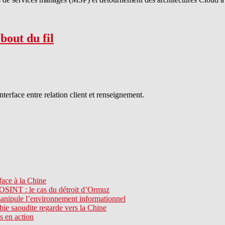
bout du fil
interface entre relation client et renseignement.
ace à la Chine
l’OSINT : le cas du détroit d’Ormuz
manipule l’environnement informationnel
e saoudite regarde vers la Chine
s en action