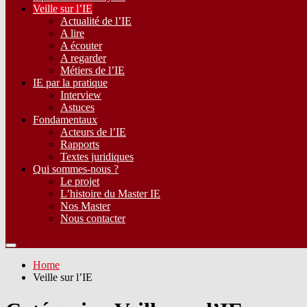
Veille sur l’IE
Actualité de l’IE
A lire
A écouter
A regarder
Métiers de l’IE
IE par la pratique
Interview
Astuces
Fondamentaux
Acteurs de l’IE
Rapports
Textes juridiques
Qui sommes-nous ?
Le projet
L’histoire du Master IE
Nos Master
Nous contacter
Home
Veille sur l’IE