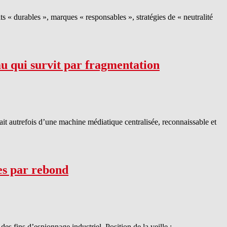
 « durables », marques « responsables », stratégies de « neutralité
au qui survit par fragmentation
sait autrefois d’une machine médiatique centralisée, reconnaissable et
s par rebond
es fins d’espionnage industriel. Position de la veille :…