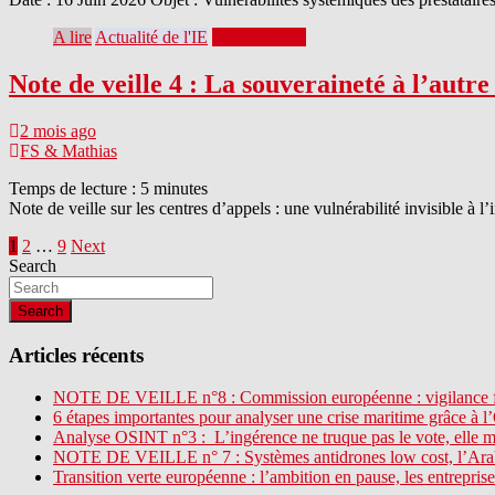
A lire
Actualité de l'IE
Veille sur l'IE
Note de veille 4 : La souveraineté à l’autre 
2 mois ago
FS & Mathias
Temps de lecture :
5
minutes
Note de veille sur les centres d’appels : une vulnérabilité invisible à l’
Pagination
1
2
…
9
Next
Search
des
publications
Search
Articles récents
NOTE DE VEILLE n°8 : Commission européenne : vigilance f
6 étapes importantes pour analyser une crise maritime grâce à 
Analyse OSINT n°3 : L’ingérence ne truque pas le vote, elle 
NOTE DE VEILLE n° 7 : Systèmes antidrones low cost, l’Arabi
Transition verte européenne : l’ambition en pause, les entreprise