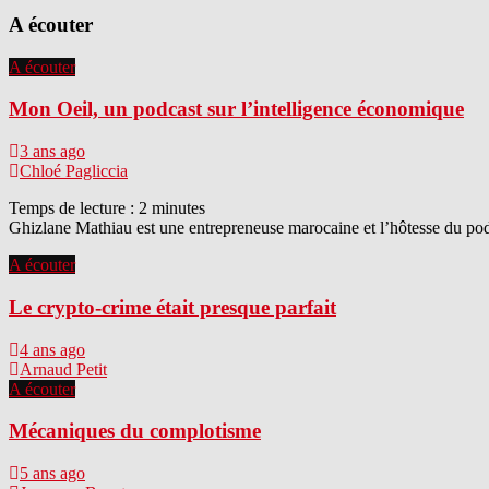
A écouter
A écouter
Mon Oeil, un podcast sur l’intelligence économique
3 ans ago
Chloé Pagliccia
Temps de lecture :
2
minutes
Ghizlane Mathiau est une entrepreneuse marocaine et l’hôtesse du podc
A écouter
Le crypto-crime était presque parfait
4 ans ago
Arnaud Petit
A écouter
Mécaniques du complotisme
5 ans ago