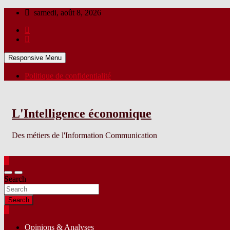
Skip
samedi, août 8, 2026
to
content
Responsive Menu
Politique de confidentialité
L'Intelligence économique
Des métiers de l'Information Communication
Search
Search
Opinions & Analyses