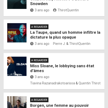
Snowden
3 ans ago
ThirotQuentin
A REGARDER
La Taupe, quand un homme infiltre la
dictature la plus opaque
3 ans ago
Pierre J.
&
ThirotQuentin
A REGARDER
Miss Sloane, le lobbying sans état
d’âmes
3 ans ago
Tiavina Razanadrakotoarisoa
&
Quentin Thirot
A REGARDER
Borgen, une femme au pouvoir