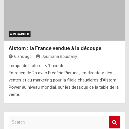
A REGARDER
Alstom : la France vendue à la découpe
6 ans ago
Joumana Boustany
Temps de lecture :
< 1
minute
Entretien de 2h avec Frédéric Pierucci, ex-directeur des
ventes et du marketing pour la filiale chaudières d’Alstom
Power au niveau mondial, sur les dessous de la table de la
vente…
S
e