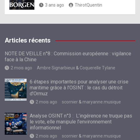
3 ans ago
ThirotQuentin
Articles récents
NOTE DE VEILLE n°8 : Commission européenne : vigilance
face à la Chine
2 mois ago
Ambre Signarbieux
&
Coquerelle Tylane
6 étapes importantes pour analyser une crise
maritime grâce à l’OSINT : le cas du détroit
d’Ormuz
2 mois ago
scornier
&
maryanne.musique
Analyse OSINT n°3 : L’ingérence ne truque pas
le vote, elle manipule l’environnement
informationnel
2 mois ago
scornier
&
maryanne.musique