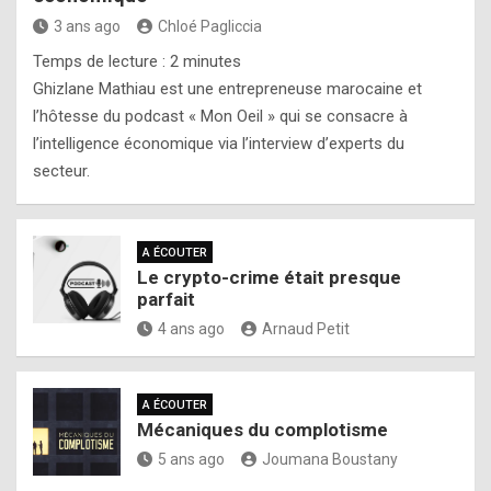
3 ans ago
Chloé Pagliccia
Temps de lecture :
2
minutes
Ghizlane Mathiau est une entrepreneuse marocaine et
l’hôtesse du podcast « Mon Oeil » qui se consacre à
l’intelligence économique via l’interview d’experts du
secteur.
A ÉCOUTER
Le crypto-crime était presque
parfait
4 ans ago
Arnaud Petit
A ÉCOUTER
Mécaniques du complotisme
5 ans ago
Joumana Boustany