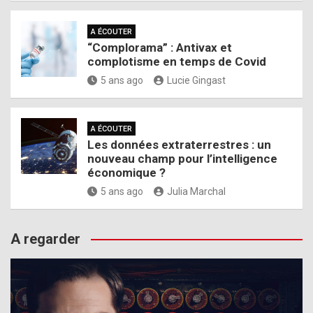
A ÉCOUTER
“Complorama” : Antivax et
complotisme en temps de Covid
5 ans ago
Lucie Gingast
A ÉCOUTER
Les données extraterrestres : un
nouveau champ pour l’intelligence
économique ?
5 ans ago
Julia Marchal
A regarder