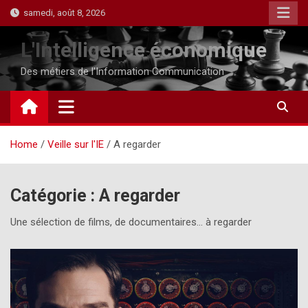
Skip
samedi, août 8, 2026
to
content
L'Intelligence économique
Des métiers de l'Information Communication
Home
Veille sur l'IE
A regarder
Catégorie :
A regarder
Une sélection de films, de documentaires… à regarder