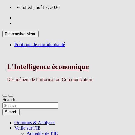
Skip
vendredi, août 7, 2026
to
content
Responsive Menu
Politique de confidentialité
L'Intelligence économique
Des métiers de l'Information Communication
Search
Search
Opinions & Analyses
Veille sur l’IE
Actualité de l’IE