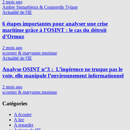
2 mois ago
Ambre Signarbieux & Coquerelle Tylane
Actualité de l'IE
6 étapes importantes pour analyser une crise
maritime grâce à l’OSINT : le cas du détroit
d’Ormuz
2 mois ago
scornier & maryanne.musique
Actualité de l'IE
Analyse OSINT n°3 : L’ingérence ne truque pas le
vote, elle manipule l’environnement informationnel
2 mois ago
scornier & maryanne.musique
Catégories
A écouter
A lire
A regarder