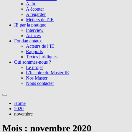
A lire
A écouter
A regarder
Métiers de l’IE
IE par la pratique
Interview
Astuces
Fondamentaux
Acteurs de l’IE
Rapports
Textes juridiques
Qui sommes-nous ?
Le projet
L’histoire du Master IE
Nos Master
Nous contacter
Home
2020
novembre
Mois :
novembre 2020