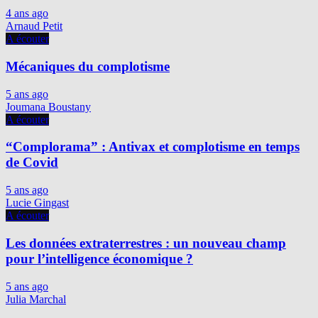
4 ans ago
Arnaud Petit
A écouter
Mécaniques du complotisme
5 ans ago
Joumana Boustany
A écouter
“Complorama” : Antivax et complotisme en temps
de Covid
5 ans ago
Lucie Gingast
A écouter
Les données extraterrestres : un nouveau champ
pour l’intelligence économique ?
5 ans ago
Julia Marchal