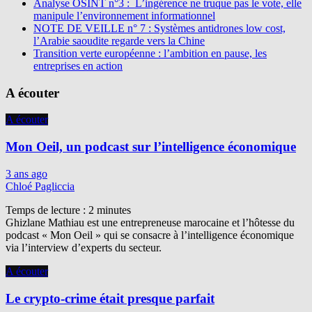
Analyse OSINT n°3 : L’ingérence ne truque pas le vote, elle
manipule l’environnement informationnel
NOTE DE VEILLE n° 7 : Systèmes antidrones low cost,
l’Arabie saoudite regarde vers la Chine
Transition verte européenne : l’ambition en pause, les
entreprises en action
A écouter
A écouter
Mon Oeil, un podcast sur l’intelligence économique
3 ans ago
Chloé Pagliccia
Temps de lecture :
2
minutes
Ghizlane Mathiau est une entrepreneuse marocaine et l’hôtesse du
podcast « Mon Oeil » qui se consacre à l’intelligence économique
via l’interview d’experts du secteur.
A écouter
Le crypto-crime était presque parfait