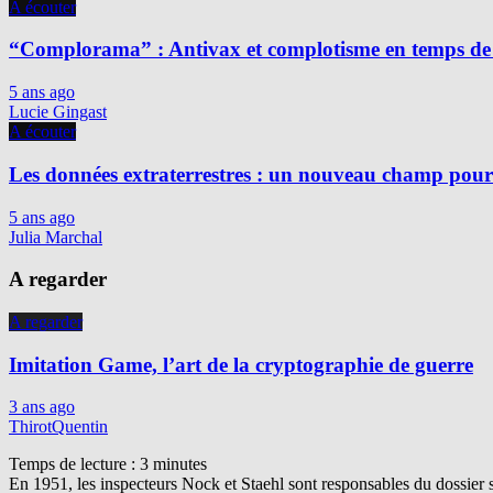
A écouter
“Complorama” : Antivax et complotisme en temps de
5 ans ago
Lucie Gingast
A écouter
Les données extraterrestres : un nouveau champ pour 
5 ans ago
Julia Marchal
A regarder
A regarder
Imitation Game, l’art de la cryptographie de guerre
3 ans ago
ThirotQuentin
Temps de lecture :
3
minutes
En 1951, les inspecteurs Nock et Staehl sont responsables du dossier 