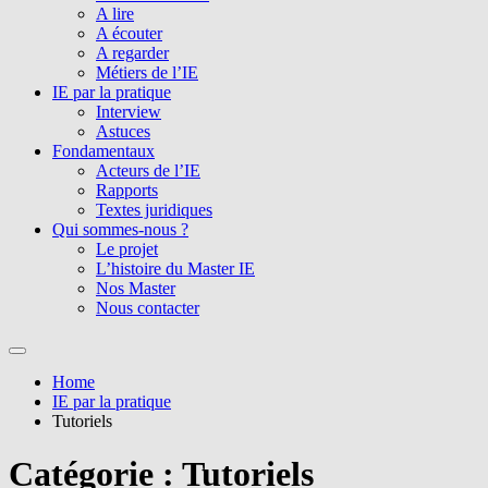
A lire
A écouter
A regarder
Métiers de l’IE
IE par la pratique
Interview
Astuces
Fondamentaux
Acteurs de l’IE
Rapports
Textes juridiques
Qui sommes-nous ?
Le projet
L’histoire du Master IE
Nos Master
Nous contacter
Home
IE par la pratique
Tutoriels
Catégorie :
Tutoriels