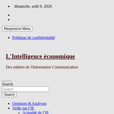
Skip
dimanche, août 9, 2026
to
content
Responsive Menu
Politique de confidentialité
L'Intelligence économique
Des métiers de l'Information Communication
Search
Search
Opinions & Analyses
Veille sur l’IE
Actualité de l’IE