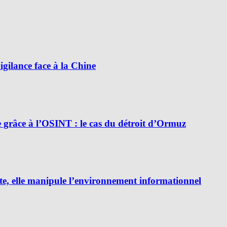
ilance face à la Chine
e grâce à l’OSINT : le cas du détroit d’Ormuz
e, elle manipule l’environnement informationnel