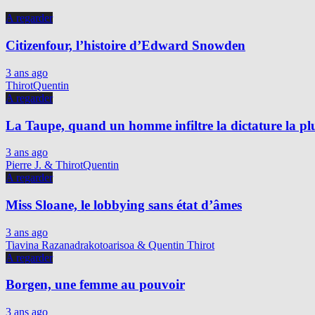
A regarder
Citizenfour, l’histoire d’Edward Snowden
3 ans ago
ThirotQuentin
A regarder
La Taupe, quand un homme infiltre la dictature la p
3 ans ago
Pierre J. & ThirotQuentin
A regarder
Miss Sloane, le lobbying sans état d’âmes
3 ans ago
Tiavina Razanadrakotoarisoa & Quentin Thirot
A regarder
Borgen, une femme au pouvoir
3 ans ago