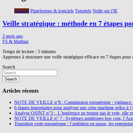
Astuces
Plateformes & logiciels
Tutoriels
Veille sur l'IE
Veille stratégique : méthode en 7 étapes pou
2 mois ago
FS & Mathias
Temps de lecture :
5
minutes
Apprenez à structurer une veille stratégique efficace en 7 étapes pour a
Search
Search
Articles récents
NOTE DE VEILLE n°8 : Commission européenne : vigilance f
6 étapes importantes pour analyser une crise maritime grâce à 
Analyse OSINT n°3 : L’ingérence ne truque pas le vote, elle 
NOTE DE VEILLE n° 7 : Systèmes antidrones low cost, l’Arabi
Transition verte européenne : l’ambition en pause, les entreprise