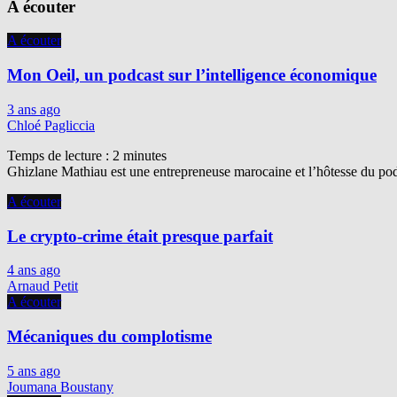
A écouter
A écouter
Mon Oeil, un podcast sur l’intelligence économique
3 ans ago
Chloé Pagliccia
Temps de lecture :
2
minutes
Ghizlane Mathiau est une entrepreneuse marocaine et l’hôtesse du podc
A écouter
Le crypto-crime était presque parfait
4 ans ago
Arnaud Petit
A écouter
Mécaniques du complotisme
5 ans ago
Joumana Boustany