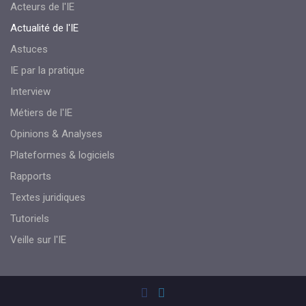
Acteurs de l'IE
Actualité de l'IE
Astuces
IE par la pratique
Interview
Métiers de l'IE
Opinions & Analyses
Plateformes & logiciels
Rapports
Textes juridiques
Tutoriels
Veille sur l'IE