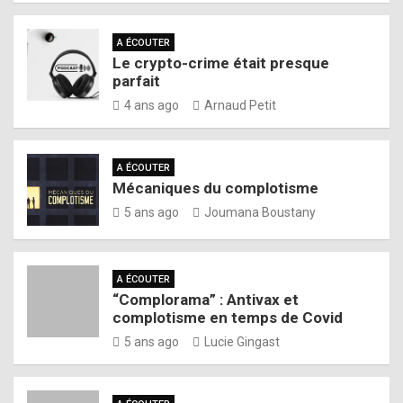
A ÉCOUTER
Le crypto-crime était presque
parfait
4 ans ago
Arnaud Petit
A ÉCOUTER
Mécaniques du complotisme
5 ans ago
Joumana Boustany
A ÉCOUTER
“Complorama” : Antivax et
complotisme en temps de Covid
5 ans ago
Lucie Gingast