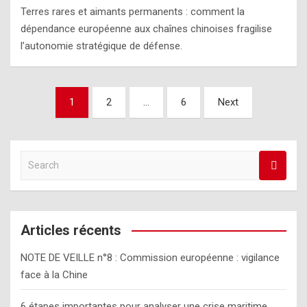
Terres rares et aimants permanents : comment la
dépendance européenne aux chaînes chinoises fragilise
l’autonomie stratégique de défense.
Pagination
1
2
…
6
Next
des
publications
S
e
a
r
c
Articles récents
h
NOTE DE VEILLE n°8 : Commission européenne : vigilance
face à la Chine
6 étapes importantes pour analyser une crise maritime