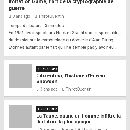
Imitation Game, l’art de la cryptographie de
guerre
3 ans ago
ThirotQuentin
Temps de lecture :
3
minutes
En 1951, les inspecteurs Nock et Staehl sont responsables
du dossier sur le cambriolage du domicile d’Alan Turing.
Étonnés autant par le fait qu’il ne semble pas y avoir eu…
A REGARDER
Citizenfour, l’histoire d’Edward
Snowden
3 ans ago
ThirotQuentin
A REGARDER
La Taupe, quand un homme infiltre la
dictature la plus opaque
3 ans ago
Pierre J.
&
ThirotQuentin