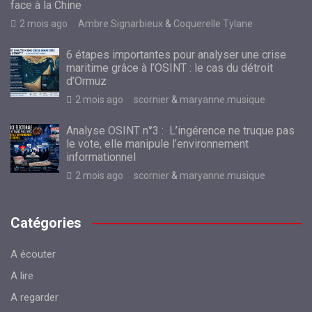
face à la Chine
2 mois ago
Ambre Signarbieux
&
Coquerelle Tylane
6 étapes importantes pour analyser une crise
maritime grâce à l’OSINT : le cas du détroit
d’Ormuz
2 mois ago
scornier
&
maryanne.musique
Analyse OSINT n°3 : L’ingérence ne truque pas
le vote, elle manipule l’environnement
informationnel
2 mois ago
scornier
&
maryanne.musique
Catégories
A écouter
A lire
A regarder