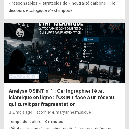
« responsables », stratégies de « neutralité carbone » : le
discours écologique s’est imposé…
ACTUALITÉ DE L'IE
Analyse OSINT n°1 : Cartographier l’état
islamique en ligne : l’OSINT face à un réseau
qui survit par fragmentation
2 mois ago
scornier
&
maryanne.musique
Temps de lecture :
3
minutes
L’État islamique n’a pas disparu de l’espace numérique