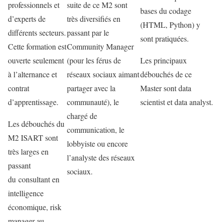
professionnels et
suite de ce M2 sont
bases du codage
d’experts de
très diversifiés en
(HTML, Python) y
différents secteurs.
passant par le
sont pratiquées.
Cette formation est
Community Manager
ouverte seulement
(pour les férus de
Les principaux
à l’alternance et
réseaux sociaux aimant
débouchés de ce
contrat
partager avec la
Master sont data
d’apprentissage.
communauté), le
scientist et data analyst.
chargé de
Les débouchés du
communication, le
M2 ISART sont
lobbyiste ou encore
très larges en
l’analyste des réseaux
passant
sociaux.
du consultant en
intelligence
économique, risk
manager au