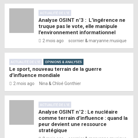
ACTUALITÉ DE L'IE
Analyse OSINT n°3 : L’ingérence ne
truque pas le vote, elle manipule
l’environnement informationnel
2 mois ago
scornier
&
maryanne.musique
ACTUALITÉ DE L'IE
OPINIONS & ANALYSES
Le sport, nouveau terrain de la guerre
d’influence mondiale
2 mois ago
Nina
&
Chloé Gonthier
ACTUALITÉ DE L'IE
Analyse OSINT n°2 : Le nucléaire
comme terrain d’influence : quand la
peur devient une ressource
stratégique