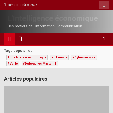
Skip
samedi, août 8, 2026
to
content
L'Intelligence économique
Des métiers de l'Information Communication
Tags populaires
#Intelligence économique
#Influence
#Cybersécurité
#Veille
#Débouchés Master IE
Articles populaires