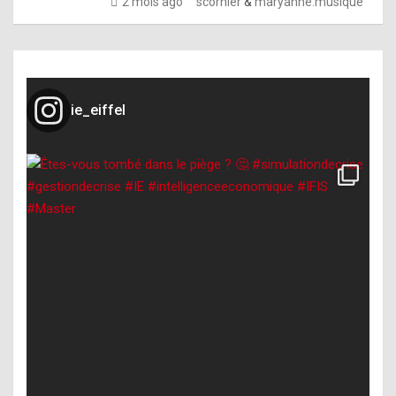
2 mois ago
scornier
&
maryanne.musique
ie_eiffel