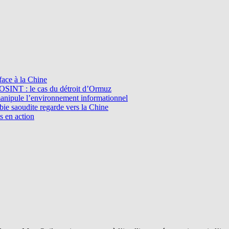
ace à la Chine
l’OSINT : le cas du détroit d’Ormuz
manipule l’environnement informationnel
e saoudite regarde vers la Chine
s en action