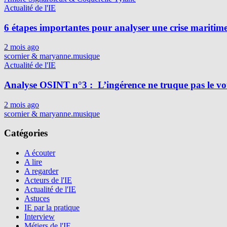
Actualité de l'IE
6 étapes importantes pour analyser une crise maritim
2 mois ago
scornier & maryanne.musique
Actualité de l'IE
Analyse OSINT n°3 : L’ingérence ne truque pas le vot
2 mois ago
scornier & maryanne.musique
Catégories
A écouter
A lire
A regarder
Acteurs de l'IE
Actualité de l'IE
Astuces
IE par la pratique
Interview
Métiers de l'IE