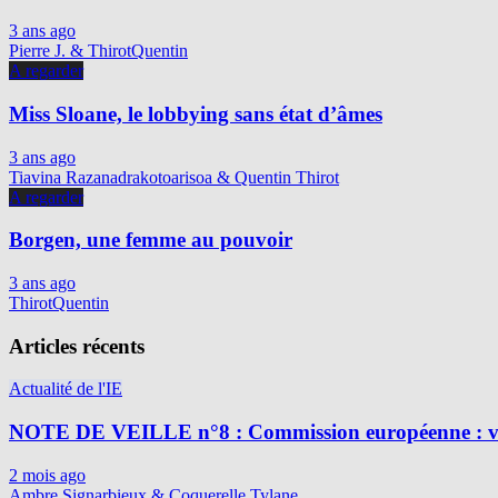
3 ans ago
Pierre J. & ThirotQuentin
A regarder
Miss Sloane, le lobbying sans état d’âmes
3 ans ago
Tiavina Razanadrakotoarisoa & Quentin Thirot
A regarder
Borgen, une femme au pouvoir
3 ans ago
ThirotQuentin
Articles récents
Actualité de l'IE
NOTE DE VEILLE n°8 : Commission européenne : vig
2 mois ago
Ambre Signarbieux & Coquerelle Tylane