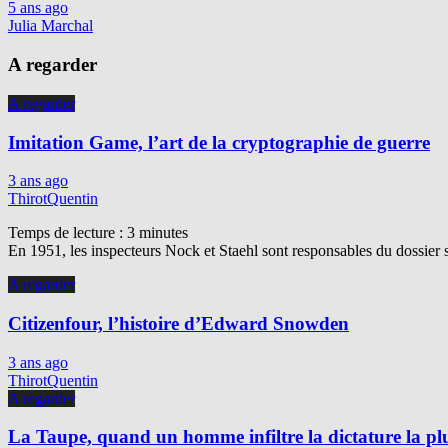
5 ans ago
Julia Marchal
A regarder
A regarder
Imitation Game, l’art de la cryptographie de guerre
3 ans ago
ThirotQuentin
Temps de lecture :
3
minutes
En 1951, les inspecteurs Nock et Staehl sont responsables du dossier 
A regarder
Citizenfour, l’histoire d’Edward Snowden
3 ans ago
ThirotQuentin
A regarder
La Taupe, quand un homme infiltre la dictature la p