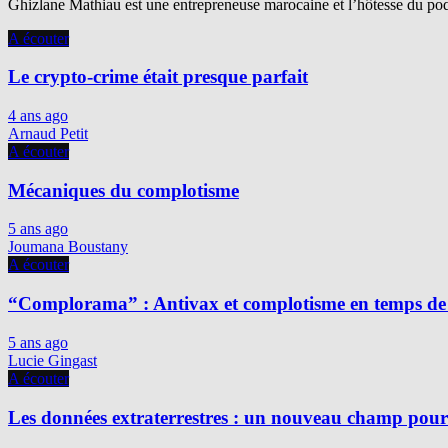
Ghizlane Mathiau est une entrepreneuse marocaine et l’hôtesse du podc
A écouter
Le crypto-crime était presque parfait
4 ans ago
Arnaud Petit
A écouter
Mécaniques du complotisme
5 ans ago
Joumana Boustany
A écouter
“Complorama” : Antivax et complotisme en temps de
5 ans ago
Lucie Gingast
A écouter
Les données extraterrestres : un nouveau champ pour 