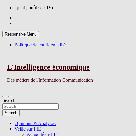
Skip
jeudi, août 6, 2026
to
content
Responsive Menu
Politique de confidentialité
L'Intelligence économique
Des métiers de l'Information Communication
Search
Search
Opinions & Analyses
Veille sur l’IE
Actualité de l’IE