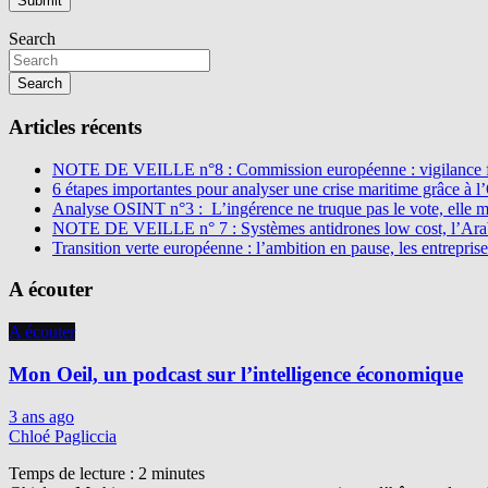
Search
Search
Articles récents
NOTE DE VEILLE n°8 : Commission européenne : vigilance f
6 étapes importantes pour analyser une crise maritime grâce à 
Analyse OSINT n°3 : L’ingérence ne truque pas le vote, elle 
NOTE DE VEILLE n° 7 : Systèmes antidrones low cost, l’Arabi
Transition verte européenne : l’ambition en pause, les entreprise
A écouter
A écouter
Mon Oeil, un podcast sur l’intelligence économique
3 ans ago
Chloé Pagliccia
Temps de lecture :
2
minutes