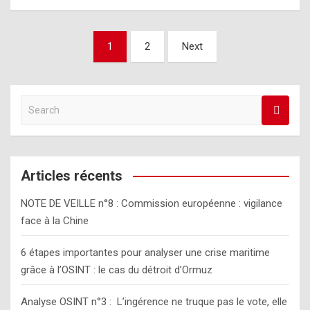
Pagination
1
2
Next
des
publications
S
e
a
r
c
Articles récents
h
NOTE DE VEILLE n°8 : Commission européenne : vigilance
face à la Chine
6 étapes importantes pour analyser une crise maritime
grâce à l’OSINT : le cas du détroit d’Ormuz
Analyse OSINT n°3 : L’ingérence ne truque pas le vote, elle