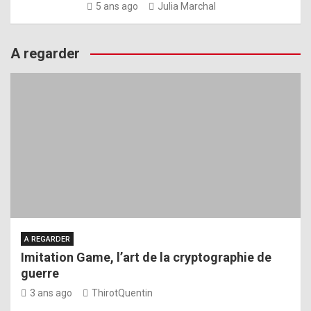
5 ans ago
Julia Marchal
A regarder
A REGARDER
Imitation Game, l’art de la cryptographie de
guerre
3 ans ago
ThirotQuentin