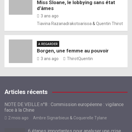
Miss Sloane, le lobbying sans état
d’âmes
3 ans ago
Tiavina Razanadrakotoarisoa
&
Quentin Thirot
A REGARDER
Borgen, une femme au pouvoir
3 ans ago
ThirotQuentin
Articles récents
NOTE DE VEILLE n°8 : Commission européenne : vigilance
face à la Chine
2 mois ago
Ambre Signarbieux
&
Coquerelle Tylane
6 étapes importantes pour analyser une crise