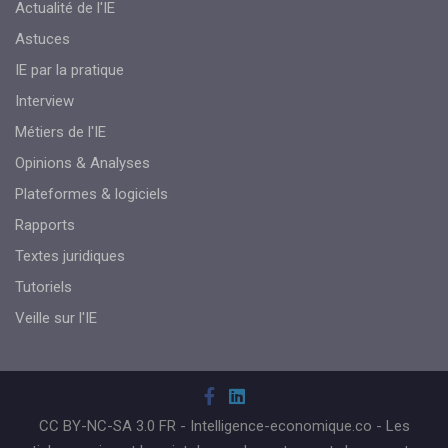
Actualité de l'IE
Astuces
IE par la pratique
Interview
Métiers de l'IE
Opinions & Analyses
Plateformes & logiciels
Rapports
Textes juridiques
Tutoriels
Veille sur l'IE
CC BY-NC-SA 3.0 FR - Intelligence-economique.co - Les