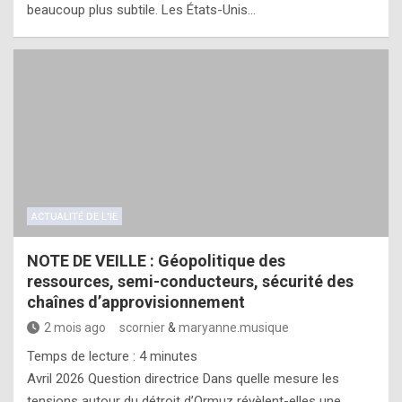
beaucoup plus subtile. Les États-Unis…
ACTUALITÉ DE L'IE
NOTE DE VEILLE : Géopolitique des
ressources, semi-conducteurs, sécurité des
chaînes d’approvisionnement
2 mois ago
scornier
&
maryanne.musique
Temps de lecture :
4
minutes
Avril 2026 Question directrice Dans quelle mesure les
tensions autour du détroit d’Ormuz révèlent-elles une