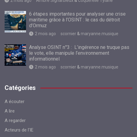
2 mois ago
Ambre Signarbieux
&
Coquerelle Tylane
6 étapes importantes pour analyser une crise
maritime grâce à l’OSINT : le cas du détroit
d’Ormuz
2 mois ago
scornier
&
maryanne.musique
Analyse OSINT n°3 : L’ingérence ne truque pas
le vote, elle manipule l’environnement
informationnel
2 mois ago
scornier
&
maryanne.musique
Catégories
A écouter
A lire
A regarder
Acteurs de l'IE