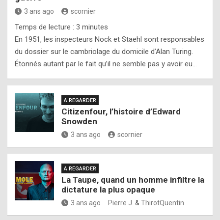
3 ans ago
scornier
Temps de lecture :
3
minutes
En 1951, les inspecteurs Nock et Staehl sont responsables
du dossier sur le cambriolage du domicile d’Alan Turing.
Étonnés autant par le fait qu’il ne semble pas y avoir eu…
A REGARDER
Citizenfour, l’histoire d’Edward
Snowden
3 ans ago
scornier
A REGARDER
La Taupe, quand un homme infiltre la
dictature la plus opaque
3 ans ago
Pierre J.
&
ThirotQuentin