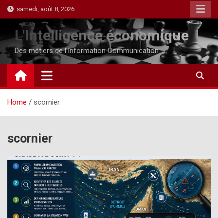
Skip
samedi, août 8, 2026
to
content
L'Intelligence économique
Des métiers de l'Information Communication
Home
scornier
scornier