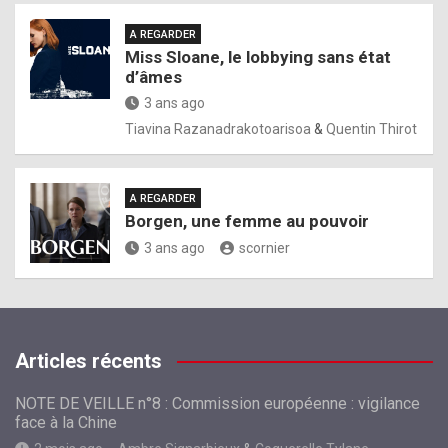
A REGARDER
Miss Sloane, le lobbying sans état
d’âmes
3 ans ago
Tiavina Razanadrakotoarisoa
&
Quentin Thirot
A REGARDER
Borgen, une femme au pouvoir
3 ans ago
scornier
Articles récents
NOTE DE VEILLE n°8 : Commission européenne : vigilance
face à la Chine