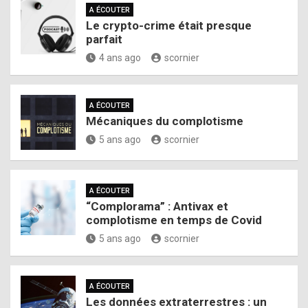
A ÉCOUTER
Le crypto-crime était presque
parfait
4 ans ago
scornier
A ÉCOUTER
Mécaniques du complotisme
5 ans ago
scornier
A ÉCOUTER
“Complorama” : Antivax et
complotisme en temps de Covid
5 ans ago
scornier
A ÉCOUTER
Les données extraterrestres : un