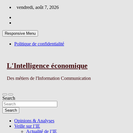
Skip
vendredi, août 7, 2026
to
content
Responsive Menu
Politique de confidentialité
L'Intelligence économique
Des métiers de l'Information Communication
Search
Search
Opinions & Analyses
Veille sur l’IE
Actualité de l’IE