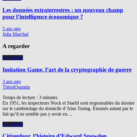
Les données extraterrestres : un nouveau champ
pour l’intelligence économique ?
5 ans ago
Julia Marchal
A regarder
A regarder
Imitation Game, l’art de la cryptographie de guerre
3 ans ago
ThirotQuentin
Temps de lecture :
3
minutes
En 1951, les inspecteurs Nock et Staehl sont responsables du dossier
sur le cambriolage du domicile d’Alan Turing. Étonnés autant par le
fait qu’il ne semble pas y avoir eu…
A regarder
Citizenfour, l’histoire d’Edward Snowden