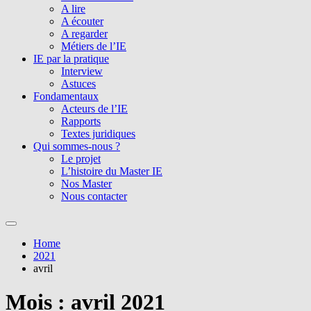
A lire
A écouter
A regarder
Métiers de l’IE
IE par la pratique
Interview
Astuces
Fondamentaux
Acteurs de l’IE
Rapports
Textes juridiques
Qui sommes-nous ?
Le projet
L’histoire du Master IE
Nos Master
Nous contacter
Home
2021
avril
Mois :
avril 2021