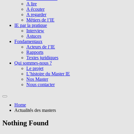
A lire
A écouter
A regarder
Métiers de l’IE
IE par la pratique
Interview
Astuces
Fondamentaux
Acteurs de l’IE
Rapports
Textes juridiques
Qui sommes-nous ?
Le projet
L’histoire du Master IE
Nos Master
Nous contacter
Home
Actualités des masters
Nothing Found