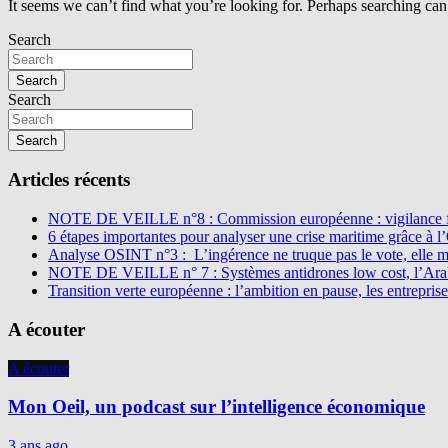
It seems we can’t find what you’re looking for. Perhaps searching can
Search
Search
Search
Search
Articles récents
NOTE DE VEILLE n°8 : Commission européenne : vigilance f
6 étapes importantes pour analyser une crise maritime grâce à 
Analyse OSINT n°3 : L’ingérence ne truque pas le vote, elle 
NOTE DE VEILLE n° 7 : Systèmes antidrones low cost, l’Arabi
Transition verte européenne : l’ambition en pause, les entreprise
A écouter
A écouter
Mon Oeil, un podcast sur l’intelligence économique
3 ans ago