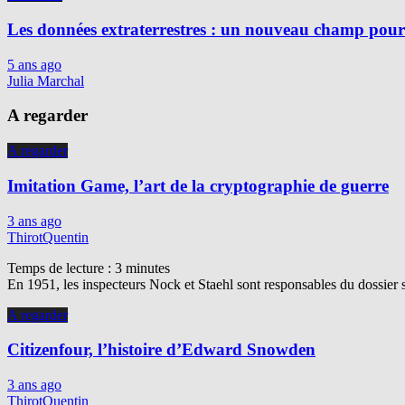
Les données extraterrestres : un nouveau champ pour 
5 ans ago
Julia Marchal
A regarder
A regarder
Imitation Game, l’art de la cryptographie de guerre
3 ans ago
ThirotQuentin
Temps de lecture :
3
minutes
En 1951, les inspecteurs Nock et Staehl sont responsables du dossier 
A regarder
Citizenfour, l’histoire d’Edward Snowden
3 ans ago
ThirotQuentin