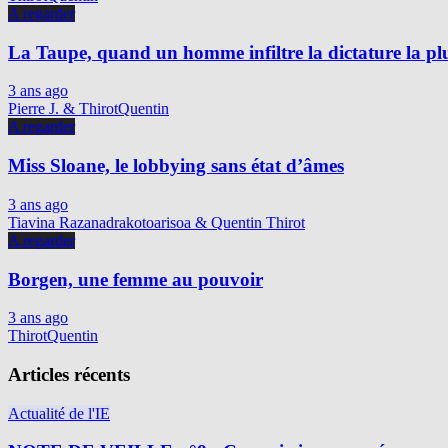
A regarder
La Taupe, quand un homme infiltre la dictature la p
3 ans ago
Pierre J. & ThirotQuentin
A regarder
Miss Sloane, le lobbying sans état d’âmes
3 ans ago
Tiavina Razanadrakotoarisoa & Quentin Thirot
A regarder
Borgen, une femme au pouvoir
3 ans ago
ThirotQuentin
Articles récents
Actualité de l'IE