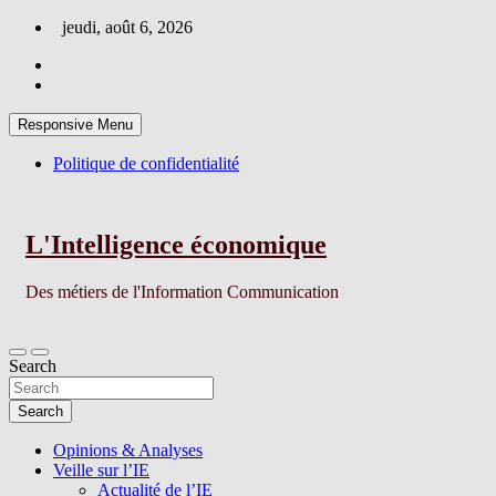
Skip
jeudi, août 6, 2026
to
content
Responsive Menu
Politique de confidentialité
L'Intelligence économique
Des métiers de l'Information Communication
Search
Search
Opinions & Analyses
Veille sur l’IE
Actualité de l’IE