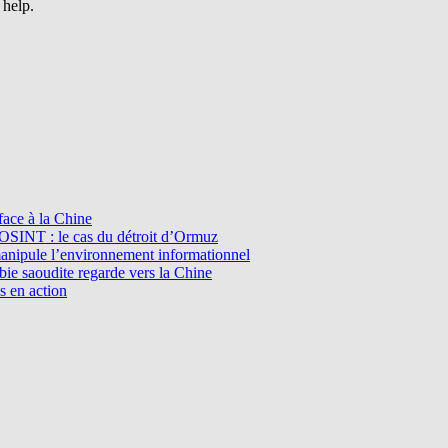
 help.
ace à la Chine
l’OSINT : le cas du détroit d’Ormuz
manipule l’environnement informationnel
e saoudite regarde vers la Chine
s en action