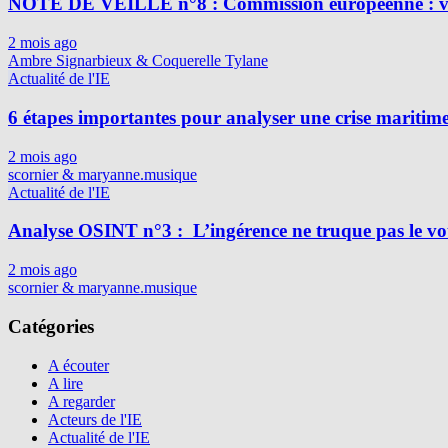
NOTE DE VEILLE n°8 : Commission européenne : vig
2 mois ago
Ambre Signarbieux & Coquerelle Tylane
Actualité de l'IE
6 étapes importantes pour analyser une crise maritim
2 mois ago
scornier & maryanne.musique
Actualité de l'IE
Analyse OSINT n°3 : L’ingérence ne truque pas le vot
2 mois ago
scornier & maryanne.musique
Catégories
A écouter
A lire
A regarder
Acteurs de l'IE
Actualité de l'IE