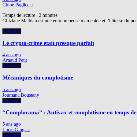
Chloé Pagliccia
Temps de lecture :
2
minutes
Ghizlane Mathiau est une entrepreneuse marocaine et l’hôtesse du podc
A écouter
Le crypto-crime était presque parfait
4 ans ago
Arnaud Petit
A écouter
Mécaniques du complotisme
5 ans ago
Joumana Boustany
A écouter
“Complorama” : Antivax et complotisme en temps de
5 ans ago
Lucie Gingast
A écouter