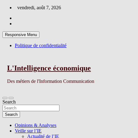
Skip
vendredi, août 7, 2026
to
content
Responsive Menu
Politique de confidentialité
L'Intelligence économique
Des métiers de l'Information Communication
Search
Search
Opinions & Analyses
Veille sur l’IE
Actualité de l’IE