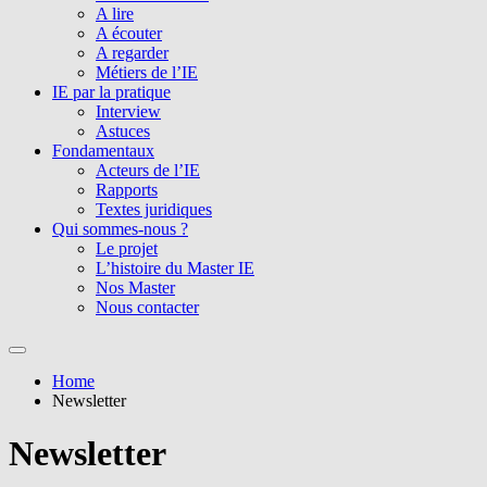
A lire
A écouter
A regarder
Métiers de l’IE
IE par la pratique
Interview
Astuces
Fondamentaux
Acteurs de l’IE
Rapports
Textes juridiques
Qui sommes-nous ?
Le projet
L’histoire du Master IE
Nos Master
Nous contacter
Home
Newsletter
Newsletter