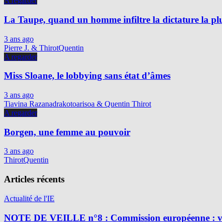
A regarder
La Taupe, quand un homme infiltre la dictature la p
3 ans ago
Pierre J. & ThirotQuentin
A regarder
Miss Sloane, le lobbying sans état d’âmes
3 ans ago
Tiavina Razanadrakotoarisoa & Quentin Thirot
A regarder
Borgen, une femme au pouvoir
3 ans ago
ThirotQuentin
Articles récents
Actualité de l'IE
NOTE DE VEILLE n°8 : Commission européenne : vig