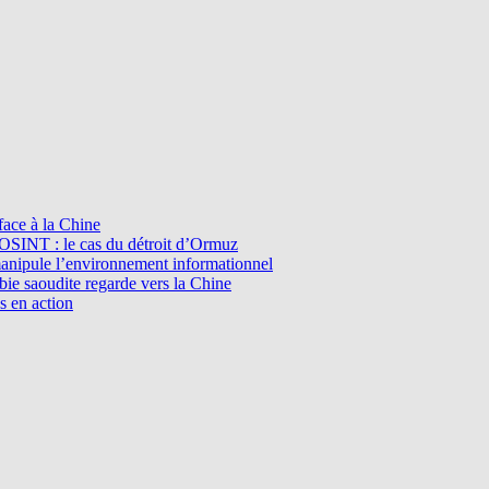
ace à la Chine
l’OSINT : le cas du détroit d’Ormuz
manipule l’environnement informationnel
e saoudite regarde vers la Chine
s en action