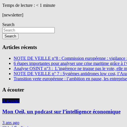
Temps de lecture :
< 1
minute
[newsletter]
Search
Search
Articles récents
NOTE DE VEILLE n°8 : Commission européenne : vigilance f
6 étapes importantes pour analyser une crise maritime grâce à 
Analyse OSINT n°3 : L’ingérence ne truque pas le vote, elle 
NOTE DE VEILLE n° 7 : Systèmes antidrones low cost, l’Arabi
Transition verte européenne : l’ambition en pause, les entreprise
A écouter
A écouter
Mon Oeil, un podcast sur l’intelligence économique
3 ans ago