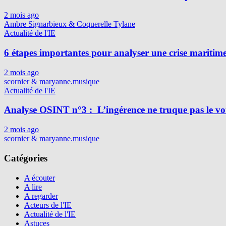
2 mois ago
Ambre Signarbieux & Coquerelle Tylane
Actualité de l'IE
6 étapes importantes pour analyser une crise maritim
2 mois ago
scornier & maryanne.musique
Actualité de l'IE
Analyse OSINT n°3 : L’ingérence ne truque pas le vot
2 mois ago
scornier & maryanne.musique
Catégories
A écouter
A lire
A regarder
Acteurs de l'IE
Actualité de l'IE
Astuces