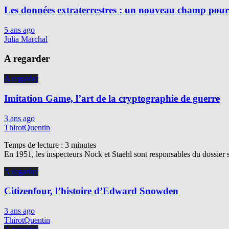
Les données extraterrestres : un nouveau champ pour 
5 ans ago
Julia Marchal
A regarder
A regarder
Imitation Game, l’art de la cryptographie de guerre
3 ans ago
ThirotQuentin
Temps de lecture :
3
minutes
En 1951, les inspecteurs Nock et Staehl sont responsables du dossier 
A regarder
Citizenfour, l’histoire d’Edward Snowden
3 ans ago
ThirotQuentin