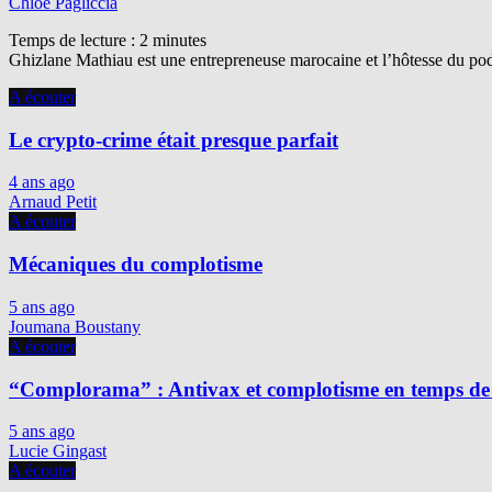
Chloé Pagliccia
Temps de lecture :
2
minutes
Ghizlane Mathiau est une entrepreneuse marocaine et l’hôtesse du podc
A écouter
Le crypto-crime était presque parfait
4 ans ago
Arnaud Petit
A écouter
Mécaniques du complotisme
5 ans ago
Joumana Boustany
A écouter
“Complorama” : Antivax et complotisme en temps de
5 ans ago
Lucie Gingast
A écouter