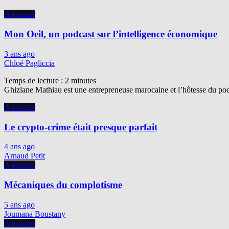
A écouter
Mon Oeil, un podcast sur l’intelligence économique
3 ans ago
Chloé Pagliccia
Temps de lecture :
2
minutes
Ghizlane Mathiau est une entrepreneuse marocaine et l’hôtesse du podc
A écouter
Le crypto-crime était presque parfait
4 ans ago
Arnaud Petit
A écouter
Mécaniques du complotisme
5 ans ago
Joumana Boustany
A écouter