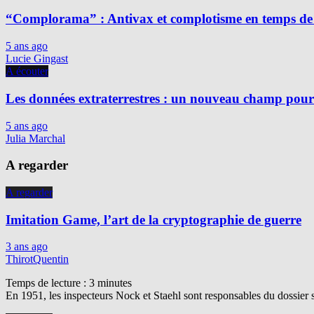
“Complorama” : Antivax et complotisme en temps de
5 ans ago
Lucie Gingast
A écouter
Les données extraterrestres : un nouveau champ pour 
5 ans ago
Julia Marchal
A regarder
A regarder
Imitation Game, l’art de la cryptographie de guerre
3 ans ago
ThirotQuentin
Temps de lecture :
3
minutes
En 1951, les inspecteurs Nock et Staehl sont responsables du dossier 