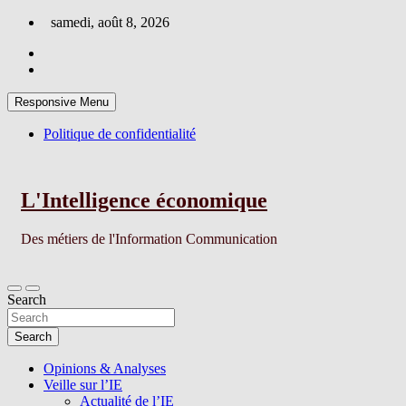
Skip
samedi, août 8, 2026
to
content
Responsive Menu
Politique de confidentialité
L'Intelligence économique
Des métiers de l'Information Communication
Search
Search
Opinions & Analyses
Veille sur l’IE
Actualité de l’IE