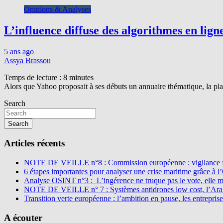
Opinions & Analyses
L’influence diffuse des algorithmes en lign
5 ans ago
Assya Brassou
Temps de lecture :
8
minutes
Alors que Yahoo proposait à ses débuts un annuaire thématique, la pla
Search
Search
Articles récents
NOTE DE VEILLE n°8 : Commission européenne : vigilance f
6 étapes importantes pour analyser une crise maritime grâce à 
Analyse OSINT n°3 : L’ingérence ne truque pas le vote, elle 
NOTE DE VEILLE n° 7 : Systèmes antidrones low cost, l’Arabi
Transition verte européenne : l’ambition en pause, les entreprise
A écouter