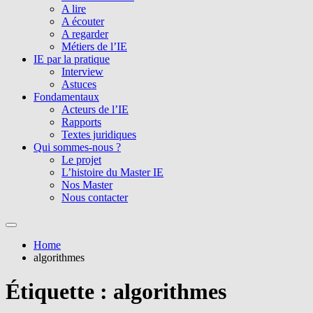
A lire
A écouter
A regarder
Métiers de l’IE
IE par la pratique
Interview
Astuces
Fondamentaux
Acteurs de l’IE
Rapports
Textes juridiques
Qui sommes-nous ?
Le projet
L’histoire du Master IE
Nos Master
Nous contacter
Home
algorithmes
Étiquette :
algorithmes