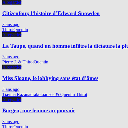
A regarder
Citizenfour, l’histoire d’Edward Snowden
3 ans ago
ThirotQuentin
A regarder
La Taupe, quand un homme infiltre la dictature la p
3 ans ago
Pierre J. & ThirotQuentin
A regarder
Miss Sloane, le lobbying sans état d’âmes
3 ans ago
Tiavina Razanadrakotoarisoa & Quentin Thirot
A regarder
Borgen, une femme au pouvoir
3 ans ago
ThirotQuentin