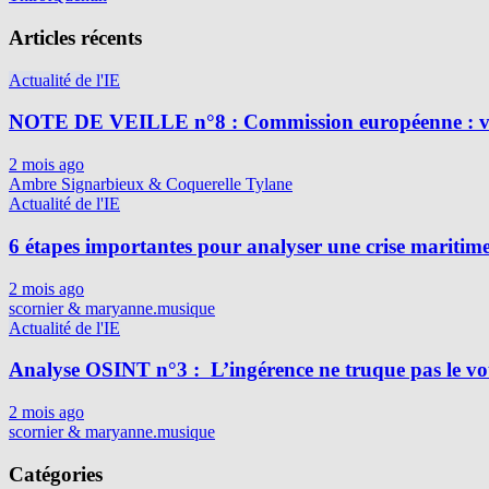
Articles récents
Actualité de l'IE
NOTE DE VEILLE n°8 : Commission européenne : vig
2 mois ago
Ambre Signarbieux & Coquerelle Tylane
Actualité de l'IE
6 étapes importantes pour analyser une crise maritim
2 mois ago
scornier & maryanne.musique
Actualité de l'IE
Analyse OSINT n°3 : L’ingérence ne truque pas le vot
2 mois ago
scornier & maryanne.musique
Catégories