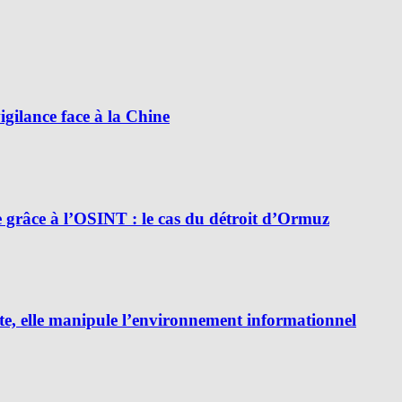
ilance face à la Chine
e grâce à l’OSINT : le cas du détroit d’Ormuz
e, elle manipule l’environnement informationnel