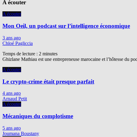
A écouter
A écouter
Mon Oeil, un podcast sur l’intelligence économique
3 ans ago
Chloé Pagliccia
Temps de lecture :
2
minutes
Ghizlane Mathiau est une entrepreneuse marocaine et l’hôtesse du podc
A écouter
Le crypto-crime était presque parfait
4 ans ago
Arnaud Petit
A écouter
Mécaniques du complotisme
5 ans ago
Joumana Boustany