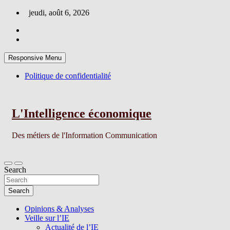
Skip
jeudi, août 6, 2026
to
content
Responsive Menu
Politique de confidentialité
L'Intelligence économique
Des métiers de l'Information Communication
Search
Search
Opinions & Analyses
Veille sur l’IE
Actualité de l’IE