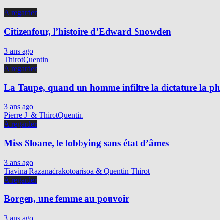
A regarder
Citizenfour, l’histoire d’Edward Snowden
3 ans ago
ThirotQuentin
A regarder
La Taupe, quand un homme infiltre la dictature la p
3 ans ago
Pierre J. & ThirotQuentin
A regarder
Miss Sloane, le lobbying sans état d’âmes
3 ans ago
Tiavina Razanadrakotoarisoa & Quentin Thirot
A regarder
Borgen, une femme au pouvoir
3 ans ago