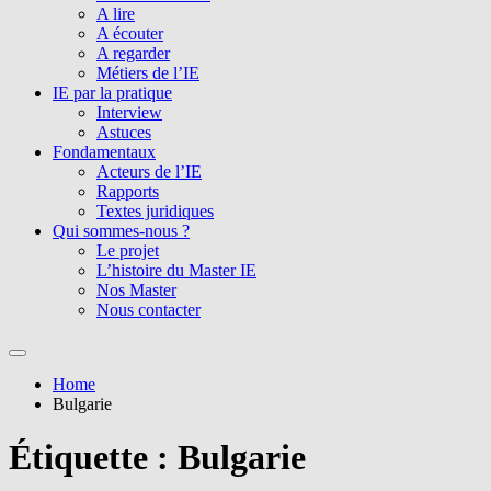
A lire
A écouter
A regarder
Métiers de l’IE
IE par la pratique
Interview
Astuces
Fondamentaux
Acteurs de l’IE
Rapports
Textes juridiques
Qui sommes-nous ?
Le projet
L’histoire du Master IE
Nos Master
Nous contacter
Home
Bulgarie
Étiquette :
Bulgarie