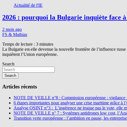
Actualité de l'IE
2026 : pourquoi la Bulgarie inquiète face à
2 mois ago
FS & Mathias
Temps de lecture :
3
minutes
La Bulgarie est-elle devenue la nouvelle frontière de l’influence russe 
inquiètent l’Union européenne.
Search
Search
Articles récents
NOTE DE VEILLE n°8 : Commission européenne : vigilance f
6 étapes importantes pour analyser une crise maritime grâce à 
Analyse OSINT n°3 : L’ingérence ne truque pas le vote, elle 
NOTE DE VEILLE n° 7 : Systèmes antidrones low cost, l’Arabi
Transition verte européenne : l’ambition en pause, les entreprise