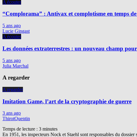
A écouter
“Complorama” : Antivax et complotisme en temps de
5 ans ago
Lucie Gingast
A écouter
Les données extraterrestres : un nouveau champ pour 
5 ans ago
Julia Marchal
A regarder
A regarder
Imitation Game, l’art de la cryptographie de guerre
3 ans ago
ThirotQuentin
Temps de lecture :
3
minutes
En 1951, les inspecteurs Nock et Staehl sont responsables du dossier 