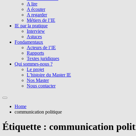
A lire
A écouter
A regarder
Métiers de l’IE
IE par la pratique
Interview
Astuces
Fondamentaux
Acteurs de l’IE
Rapports
Textes juridiques
Qui sommes-nous ?
Le projet
L’histoire du Master IE
Nos Master
Nous contacter
Home
communication politique
Étiquette :
communication polit