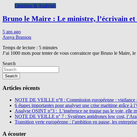
Opinions & Analyses
Bruno le Maire : Le ministre, l’écrivain et 
5 ans ago
Assya Brassou
Temps de lecture :
5
minutes
J’ai 1000 mots pour tenter de vous convaincre que Bruno le Maire, l
Search
Search
Articles récents
NOTE DE VEILLE n°8 : Commission européenne : vigilance f
6 étapes importantes pour analyser une crise maritime grâce à 
Analyse OSINT n°3 : L’ingérence ne truque pas le vote, elle 
NOTE DE VEILLE n° 7 : Systèmes antidrones low cost, l’Arabi
Transition verte européenne : l’ambition en pause, les entreprise
A écouter