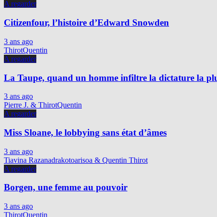
A regarder
Citizenfour, l’histoire d’Edward Snowden
3 ans ago
ThirotQuentin
A regarder
La Taupe, quand un homme infiltre la dictature la p
3 ans ago
Pierre J. & ThirotQuentin
A regarder
Miss Sloane, le lobbying sans état d’âmes
3 ans ago
Tiavina Razanadrakotoarisoa & Quentin Thirot
A regarder
Borgen, une femme au pouvoir
3 ans ago
ThirotQuentin