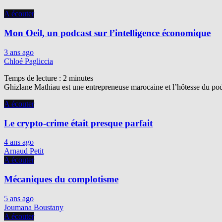
A écouter
Mon Oeil, un podcast sur l’intelligence économique
3 ans ago
Chloé Pagliccia
Temps de lecture :
2
minutes
Ghizlane Mathiau est une entrepreneuse marocaine et l’hôtesse du podc
A écouter
Le crypto-crime était presque parfait
4 ans ago
Arnaud Petit
A écouter
Mécaniques du complotisme
5 ans ago
Joumana Boustany
A écouter