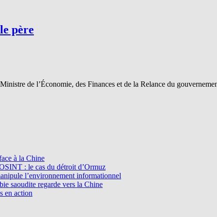
le père
e Ministre de l’Économie, des Finances et de la Relance du gouverneme
ace à la Chine
l’OSINT : le cas du détroit d’Ormuz
manipule l’environnement informationnel
e saoudite regarde vers la Chine
s en action