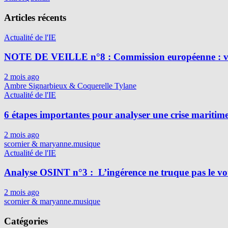
Articles récents
Actualité de l'IE
NOTE DE VEILLE n°8 : Commission européenne : vig
2 mois ago
Ambre Signarbieux & Coquerelle Tylane
Actualité de l'IE
6 étapes importantes pour analyser une crise maritim
2 mois ago
scornier & maryanne.musique
Actualité de l'IE
Analyse OSINT n°3 : L’ingérence ne truque pas le vot
2 mois ago
scornier & maryanne.musique
Catégories