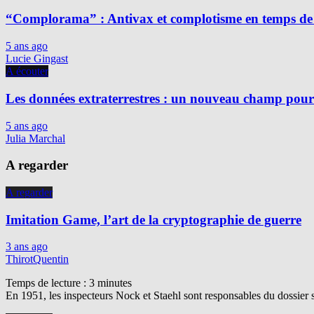
“Complorama” : Antivax et complotisme en temps de
5 ans ago
Lucie Gingast
A écouter
Les données extraterrestres : un nouveau champ pour 
5 ans ago
Julia Marchal
A regarder
A regarder
Imitation Game, l’art de la cryptographie de guerre
3 ans ago
ThirotQuentin
Temps de lecture :
3
minutes
En 1951, les inspecteurs Nock et Staehl sont responsables du dossier 