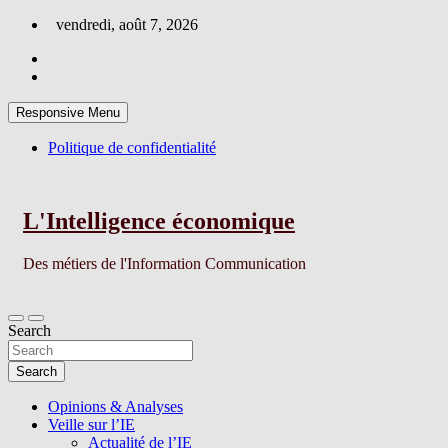
Skip
vendredi, août 7, 2026
to
content
Responsive Menu
Politique de confidentialité
L'Intelligence économique
Des métiers de l'Information Communication
Search
Search
Opinions & Analyses
Veille sur l’IE
Actualité de l’IE