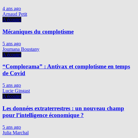
4 ans ago
Arnaud Petit
A écouter
Mécaniques du complotisme
5 ans ago
Joumana Boustany
A écouter
“Complorama” : Antivax et complotisme en temps
de Covid
5 ans ago
Lucie Gingast
A écouter
Les données extraterrestres : un nouveau champ
pour l’intelligence économique ?
5 ans ago
Julia Marchal