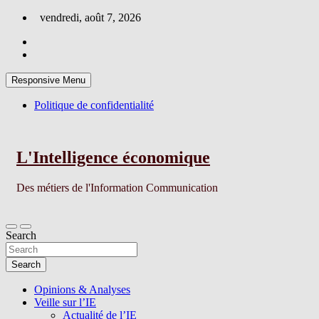
Skip
vendredi, août 7, 2026
to
content
Responsive Menu
Politique de confidentialité
L'Intelligence économique
Des métiers de l'Information Communication
Search
Search
Opinions & Analyses
Veille sur l’IE
Actualité de l’IE