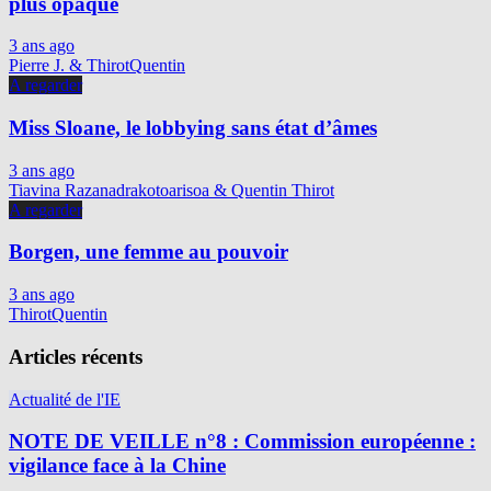
plus opaque
3 ans ago
Pierre J. & ThirotQuentin
A regarder
Miss Sloane, le lobbying sans état d’âmes
3 ans ago
Tiavina Razanadrakotoarisoa & Quentin Thirot
A regarder
Borgen, une femme au pouvoir
3 ans ago
ThirotQuentin
Articles récents
Actualité de l'IE
NOTE DE VEILLE n°8 : Commission européenne :
vigilance face à la Chine