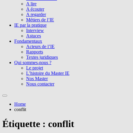
A lire
A écouter
A regarder
Métiers de l’IE
IE par la pratique
Interview
Astuces
Fondamentaux
Acteurs de l’IE
Rapports
Textes juridiques
Qui sommes-nous ?
Le projet
L’histoire du Master IE
Nos Master
Nous contacter
Home
conflit
Étiquette :
conflit