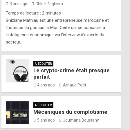
3 ans ago
Chloé Pagliccia
Temps de lecture :
2
minutes
Ghizlane Mathiau est une entrepreneuse marocaine et
l’hôtesse du podcast « Mon Oeil » qui se consacre à
l’intelligence économique via l’interview d’experts du
secteur.
A ÉCOUTER
Le crypto-crime était presque
parfait
4 ans ago
Arnaud Petit
A ÉCOUTER
Mécaniques du complotisme
5 ans ago
Joumana Boustany