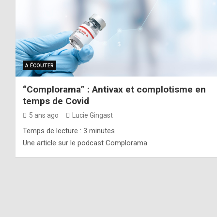
A ÉCOUTER
“Complorama” : Antivax et complotisme en
temps de Covid
5 ans ago
Lucie Gingast
Temps de lecture :
3
minutes
Une article sur le podcast Complorama