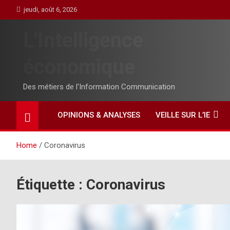
Skip
jeudi, août 6, 2026
to
content
L'Intelligence
économique
Des métiers de l'Information Communication
OPINIONS & ANALYSES
VEILLE SUR L’IE
Home
Coronavirus
Étiquette :
Coronavirus