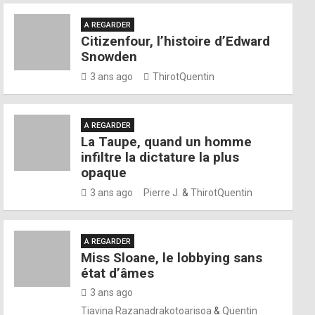
A REGARDER
Citizenfour, l’histoire d’Edward
Snowden
3 ans ago
ThirotQuentin
A REGARDER
La Taupe, quand un homme
infiltre la dictature la plus
opaque
3 ans ago
Pierre J.
&
ThirotQuentin
A REGARDER
Miss Sloane, le lobbying sans
état d’âmes
3 ans ago
Tiavina Razanadrakotoarisoa
&
Quentin