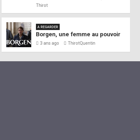
Thirot
A REGARDER
Borgen, une femme au pouvoir
3 ans ago
ThirotQuentin