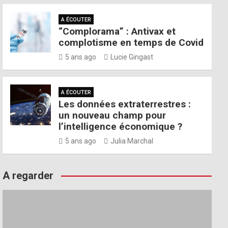
A ÉCOUTER
“Complorama” : Antivax et
complotisme en temps de Covid
5 ans ago
Lucie Gingast
A ÉCOUTER
Les données extraterrestres :
un nouveau champ pour
l’intelligence économique ?
5 ans ago
Julia Marchal
A regarder