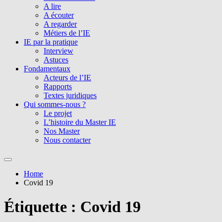
A lire
A écouter
A regarder
Métiers de l’IE
IE par la pratique
Interview
Astuces
Fondamentaux
Acteurs de l’IE
Rapports
Textes juridiques
Qui sommes-nous ?
Le projet
L’histoire du Master IE
Nos Master
Nous contacter
Home
Covid 19
Étiquette :
Covid 19