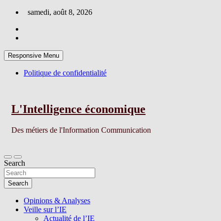
Skip
samedi, août 8, 2026
to
content
Responsive Menu
Politique de confidentialité
L'Intelligence économique
Des métiers de l'Information Communication
Search
Search
Opinions & Analyses
Veille sur l’IE
Actualité de l’IE