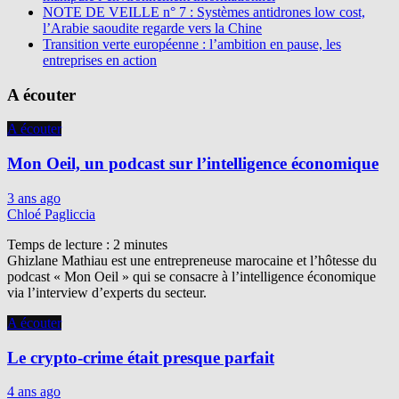
NOTE DE VEILLE n° 7 : Systèmes antidrones low cost,
l’Arabie saoudite regarde vers la Chine
Transition verte européenne : l’ambition en pause, les
entreprises en action
A écouter
A écouter
Mon Oeil, un podcast sur l’intelligence économique
3 ans ago
Chloé Pagliccia
Temps de lecture :
2
minutes
Ghizlane Mathiau est une entrepreneuse marocaine et l’hôtesse du
podcast « Mon Oeil » qui se consacre à l’intelligence économique
via l’interview d’experts du secteur.
A écouter
Le crypto-crime était presque parfait
4 ans ago