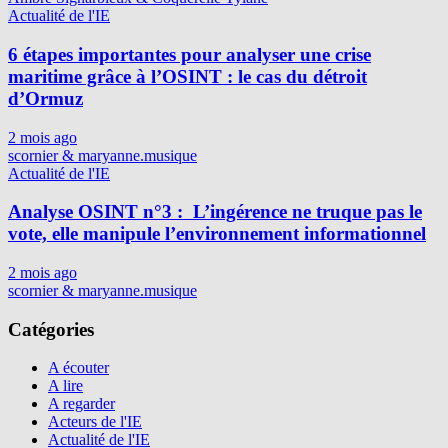
Actualité de l'IE
6 étapes importantes pour analyser une crise
maritime grâce à l’OSINT : le cas du détroit
d’Ormuz
2 mois ago
scornier & maryanne.musique
Actualité de l'IE
Analyse OSINT n°3 : L’ingérence ne truque pas le
vote, elle manipule l’environnement informationnel
2 mois ago
scornier & maryanne.musique
Catégories
A écouter
A lire
A regarder
Acteurs de l'IE
Actualité de l'IE