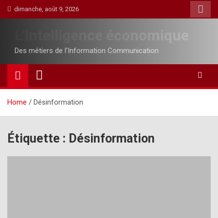
Skip
dimanche, août 9, 2026
to
content
L'Intelligence économique
Des métiers de l'Information Communication
Home
Désinformation
Étiquette :
Désinformation