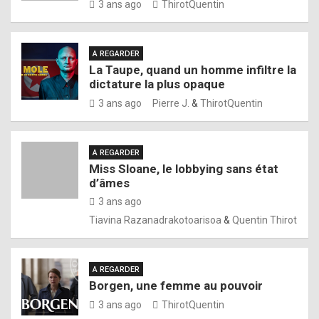
3 ans ago
ThirotQuentin
A REGARDER
La Taupe, quand un homme infiltre la
dictature la plus opaque
3 ans ago
Pierre J.
&
ThirotQuentin
A REGARDER
Miss Sloane, le lobbying sans état
d’âmes
3 ans ago
Tiavina Razanadrakotoarisoa
&
Quentin Thirot
A REGARDER
Borgen, une femme au pouvoir
3 ans ago
ThirotQuentin