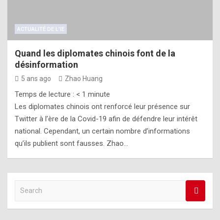
ACTUALITÉ DE L'IE
Quand les diplomates chinois font de la
désinformation
5 ans ago
Zhao Huang
Temps de lecture :
< 1
minute
Les diplomates chinois ont renforcé leur présence sur
Twitter à l’ère de la Covid-19 afin de défendre leur intérêt
national. Cependant, un certain nombre d’informations
qu’ils publient sont fausses. Zhao…
S
e
a