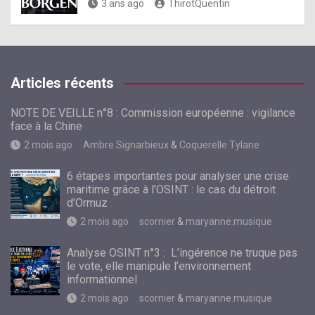
3 ans ago
ThirotQuentin
Articles récents
NOTE DE VEILLE n°8 : Commission européenne : vigilance
face à la Chine
2 mois ago
Ambre Signarbieux
&
Coquerelle Tylane
6 étapes importantes pour analyser une crise
maritime grâce à l’OSINT : le cas du détroit
d’Ormuz
2 mois ago
scornier
&
maryanne.musique
Analyse OSINT n°3 : L’ingérence ne truque pas
le vote, elle manipule l’environnement
informationnel
2 mois ago
scornier
&
maryanne.musique