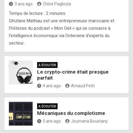
3 ans ago
Chloé Pagliccia
Temps de lecture :
2
minutes
Ghizlane Mathiau est une entrepreneuse marocaine et
l’hôtesse du podcast « Mon Oeil » qui se consacre à
l’intelligence économique via l’interview d’experts du
secteur.
A ÉCOUTER
Le crypto-crime était presque
parfait
4 ans ago
Arnaud Petit
A ÉCOUTER
Mécaniques du complotisme
5 ans ago
Joumana Boustany