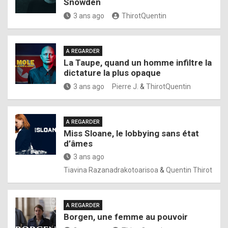
Snowden
3 ans ago
ThirotQuentin
A REGARDER
La Taupe, quand un homme infiltre la
dictature la plus opaque
3 ans ago
Pierre J.
&
ThirotQuentin
A REGARDER
Miss Sloane, le lobbying sans état
d’âmes
3 ans ago
Tiavina Razanadrakotoarisoa
&
Quentin Thirot
A REGARDER
Borgen, une femme au pouvoir