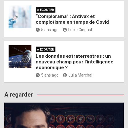
A ÉCOUTER
“Complorama” : Antivax et
complotisme en temps de Covid
5 ans ago
Lucie Gingast
A ÉCOUTER
Les données extraterrestres : un
nouveau champ pour l’intelligence
économique ?
5 ans ago
Julia Marchal
A regarder