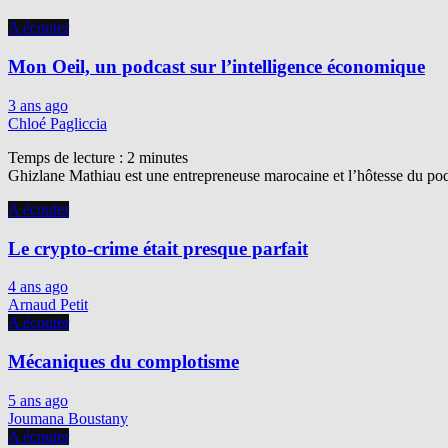
A écouter
Mon Oeil, un podcast sur l’intelligence économique
3 ans ago
Chloé Pagliccia
Temps de lecture :
2
minutes
Ghizlane Mathiau est une entrepreneuse marocaine et l’hôtesse du podc
A écouter
Le crypto-crime était presque parfait
4 ans ago
Arnaud Petit
A écouter
Mécaniques du complotisme
5 ans ago
Joumana Boustany
A écouter