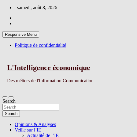
Skip
samedi, août 8, 2026
to
content
Responsive Menu
Politique de confidentialité
L'Intelligence économique
Des métiers de l'Information Communication
Search
Search
Opinions & Analyses
Veille sur l’IE
Actualité de l’IE