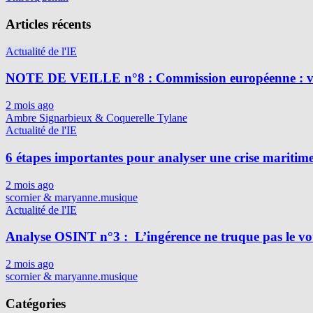
Articles récents
Actualité de l'IE
NOTE DE VEILLE n°8 : Commission européenne : vig
2 mois ago
Ambre Signarbieux & Coquerelle Tylane
Actualité de l'IE
6 étapes importantes pour analyser une crise maritim
2 mois ago
scornier & maryanne.musique
Actualité de l'IE
Analyse OSINT n°3 : L’ingérence ne truque pas le vot
2 mois ago
scornier & maryanne.musique
Catégories