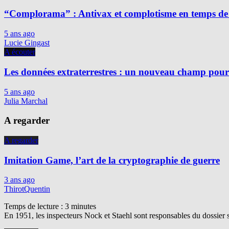
“Complorama” : Antivax et complotisme en temps de
5 ans ago
Lucie Gingast
A écouter
Les données extraterrestres : un nouveau champ pour 
5 ans ago
Julia Marchal
A regarder
A regarder
Imitation Game, l’art de la cryptographie de guerre
3 ans ago
ThirotQuentin
Temps de lecture :
3
minutes
En 1951, les inspecteurs Nock et Staehl sont responsables du dossier 