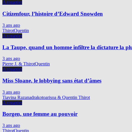
A regarder
Citizenfour, l’histoire d’Edward Snowden
3 ans ago
ThirotQuentin
A regarder
La Taupe, quand un homme infiltre la dictature la p
3 ans ago
Pierre J. & ThirotQuentin
A regarder
Miss Sloane, le lobbying sans état d’âmes
3 ans ago
Tiavina Razanadrakotoarisoa & Quentin Thirot
A regarder
Borgen, une femme au pouvoir
3 ans ago
ThirotQuentin