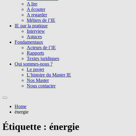
A lire
A écouter
A regarder
Métiers de l’IE
IE par la pratique
Interview
Astuces
Fondamentaux
Acteurs de l’IE
Rapports
Textes juridiques
Qui sommes-nous ?
Le projet
L’histoire du Master IE
Nos Master
Nous contacter
Home
énergie
Étiquette :
énergie