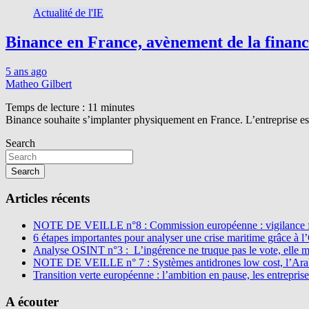
Actualité de l'IE
Binance en France, avènement de la finance
5 ans ago
Matheo Gilbert
Temps de lecture :
11
minutes
Binance souhaite s’implanter physiquement en France. L’entreprise est c
Search
Search
Articles récents
NOTE DE VEILLE n°8 : Commission européenne : vigilance f
6 étapes importantes pour analyser une crise maritime grâce à 
Analyse OSINT n°3 : L’ingérence ne truque pas le vote, elle 
NOTE DE VEILLE n° 7 : Systèmes antidrones low cost, l’Arabi
Transition verte européenne : l’ambition en pause, les entreprise
A écouter