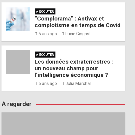
A ÉCOUTER
“Complorama” : Antivax et
complotisme en temps de Covid
5 ans ago
Lucie Gingast
A ÉCOUTER
Les données extraterrestres :
un nouveau champ pour
l’intelligence économique ?
5 ans ago
Julia Marchal
A regarder