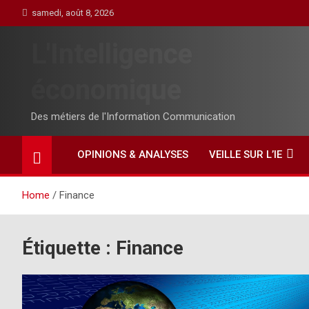
Skip
samedi, août 8, 2026
to
content
L'Intelligence
économique
Des métiers de l'Information Communication
OPINIONS & ANALYSES
VEILLE SUR L’IE
Home
Finance
Étiquette :
Finance