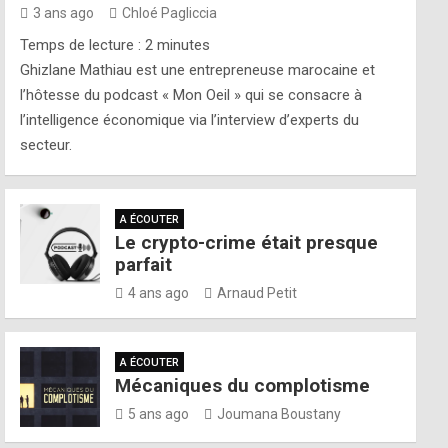
3 ans ago
Chloé Pagliccia
Temps de lecture :
2
minutes
Ghizlane Mathiau est une entrepreneuse marocaine et
l’hôtesse du podcast « Mon Oeil » qui se consacre à
l’intelligence économique via l’interview d’experts du
secteur.
A ÉCOUTER
Le crypto-crime était presque
parfait
4 ans ago
Arnaud Petit
A ÉCOUTER
Mécaniques du complotisme
5 ans ago
Joumana Boustany