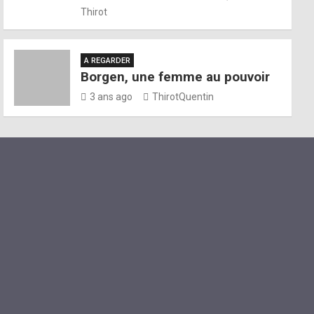
Thirot
A REGARDER
Borgen, une femme au pouvoir
3 ans ago
ThirotQuentin