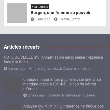
A REGARDER
Borgen, une femme au pouvoir
3 ans ago
ThirotQuentin
Articles récents
NOTE DE VEILLE n°8 : Commission européenne : vigilance
face à la Chine
2 mois ago
Ambre Signarbieux
&
Coquerelle Tylane
6 étapes importantes pour analyser une crise
maritime grâce à l’OSINT : le cas du détroit
d’Ormuz
2 mois ago
scornier
&
maryanne.musique
Analyse OSINT n°3 : L’ingérence ne truque pas