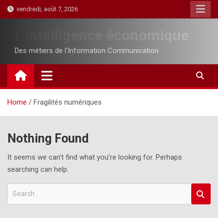
Skip
vendredi, août 7, 2026
to
content
L'Intelligence économique
Des métiers de l'Information Communication
Home
Fragilités numériques
Nothing Found
It seems we can’t find what you’re looking for. Perhaps
searching can help.
S
e
a