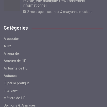
le vote, elle manipule l’environnement
informationnel
2 mois ago
scornier
&
maryanne.musique
Catégories
A écouter
A lire
A regarder
Acteurs de l'IE
Actualité de l'IE
Astuces
IE par la pratique
Interview
Métiers de l'IE
Opinions & Analyses