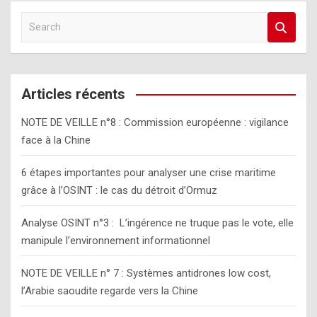
r
S
c
e
h
a
r
c
Articles récents
h
NOTE DE VEILLE n°8 : Commission européenne : vigilance
face à la Chine
6 étapes importantes pour analyser une crise maritime
grâce à l’OSINT : le cas du détroit d’Ormuz
Analyse OSINT n°3 : L’ingérence ne truque pas le vote, elle
manipule l’environnement informationnel
NOTE DE VEILLE n° 7 : Systèmes antidrones low cost,
l’Arabie saoudite regarde vers la Chine