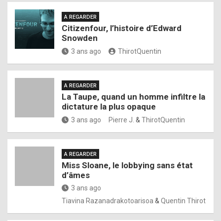
A REGARDER
Citizenfour, l’histoire d’Edward
Snowden
3 ans ago
ThirotQuentin
A REGARDER
La Taupe, quand un homme infiltre la
dictature la plus opaque
3 ans ago
Pierre J.
&
ThirotQuentin
A REGARDER
Miss Sloane, le lobbying sans état
d’âmes
3 ans ago
Tiavina Razanadrakotoarisoa
&
Quentin Thirot