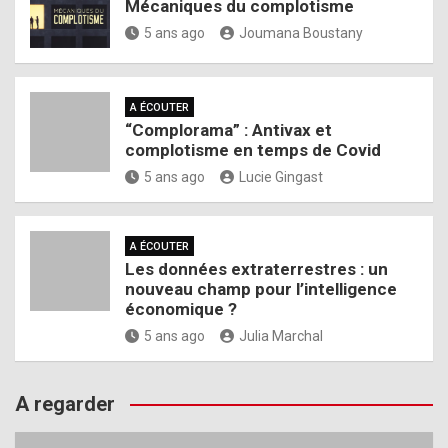
Mécaniques du complotisme
5 ans ago
Joumana Boustany
A ÉCOUTER
“Complorama” : Antivax et
complotisme en temps de Covid
5 ans ago
Lucie Gingast
A ÉCOUTER
Les données extraterrestres : un
nouveau champ pour l’intelligence
économique ?
5 ans ago
Julia Marchal
A regarder