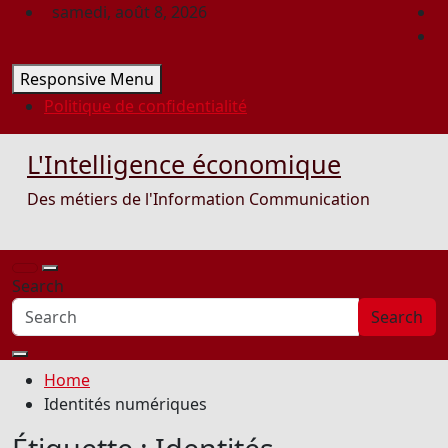
Skip
samedi, août 8, 2026
to
content
Responsive Menu
Politique de confidentialité
L'Intelligence économique
Des métiers de l'Information Communication
Search
Search
Home
Identités numériques