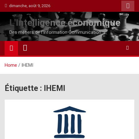
Skip
dimanche, août 9, 2026
to
content
L'Intelligence économique
Des métiers de l'Information Communication
Home
IHEMI
Étiquette :
IHEMI