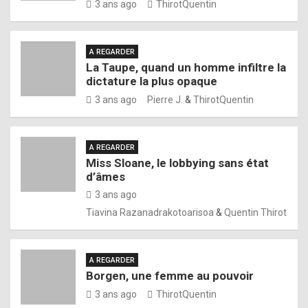
3 ans ago
ThirotQuentin
A REGARDER
La Taupe, quand un homme infiltre la
dictature la plus opaque
3 ans ago
Pierre J.
&
ThirotQuentin
A REGARDER
Miss Sloane, le lobbying sans état
d’âmes
3 ans ago
Tiavina Razanadrakotoarisoa
&
Quentin Thirot
A REGARDER
Borgen, une femme au pouvoir
3 ans ago
ThirotQuentin