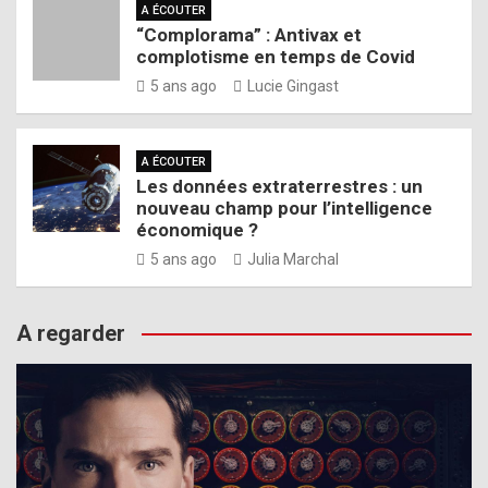
A ÉCOUTER
“Complorama” : Antivax et
complotisme en temps de Covid
5 ans ago
Lucie Gingast
A ÉCOUTER
Les données extraterrestres : un
nouveau champ pour l’intelligence
économique ?
5 ans ago
Julia Marchal
A regarder