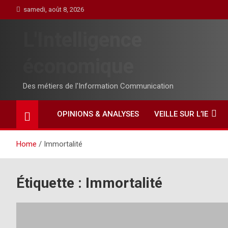
Skip
samedi, août 8, 2026
to
content
L'Intelligence
économique
Des métiers de l'Information Communication
OPINIONS & ANALYSES
VEILLE SUR L’IE
Home
Immortalité
Étiquette :
Immortalité