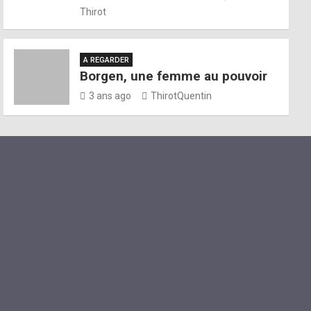
Thirot
A REGARDER
Borgen, une femme au pouvoir
3 ans ago
ThirotQuentin