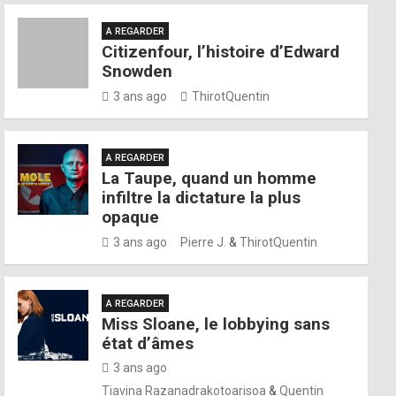
A REGARDER
Citizenfour, l’histoire d’Edward
Snowden
3 ans ago
ThirotQuentin
A REGARDER
La Taupe, quand un homme
infiltre la dictature la plus
opaque
3 ans ago
Pierre J.
&
ThirotQuentin
A REGARDER
Miss Sloane, le lobbying sans
état d’âmes
3 ans ago
Tiavina Razanadrakotoarisoa
&
Quentin