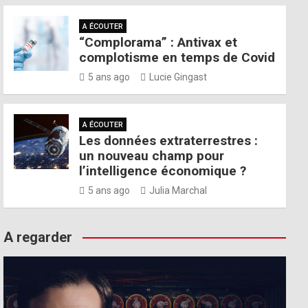
A ÉCOUTER
“Complorama” : Antivax et
complotisme en temps de Covid
5 ans ago
Lucie Gingast
A ÉCOUTER
Les données extraterrestres :
un nouveau champ pour
l’intelligence économique ?
5 ans ago
Julia Marchal
A regarder