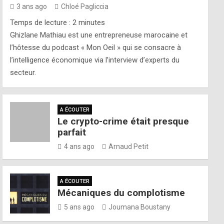
3 ans ago
Chloé Pagliccia
Temps de lecture :
2
minutes
Ghizlane Mathiau est une entrepreneuse marocaine et
l’hôtesse du podcast « Mon Oeil » qui se consacre à
l’intelligence économique via l’interview d’experts du
secteur.
A ÉCOUTER
Le crypto-crime était presque
parfait
4 ans ago
Arnaud Petit
A ÉCOUTER
Mécaniques du complotisme
5 ans ago
Joumana Boustany