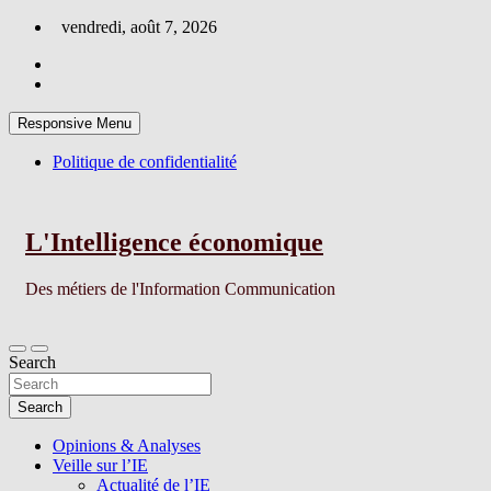
Skip
vendredi, août 7, 2026
to
content
Responsive Menu
Politique de confidentialité
L'Intelligence économique
Des métiers de l'Information Communication
Search
Search
Opinions & Analyses
Veille sur l’IE
Actualité de l’IE