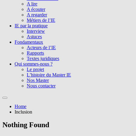
A lire
A écouter
A regarder
Métiers de l’IE
IE par la pratique
Interview
Astuces
Fondamentaux
Acteurs de l’IE
Rapports
Textes juridiques
Qui sommes-nous ?
Le projet
L’histoire du Master IE
Nos Master
Nous contacter
Home
Inclusion
Nothing Found