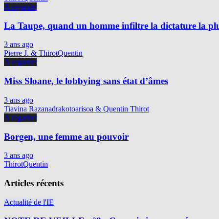
A regarder
La Taupe, quand un homme infiltre la dictature la p
3 ans ago
Pierre J. & ThirotQuentin
A regarder
Miss Sloane, le lobbying sans état d’âmes
3 ans ago
Tiavina Razanadrakotoarisoa & Quentin Thirot
A regarder
Borgen, une femme au pouvoir
3 ans ago
ThirotQuentin
Articles récents
Actualité de l'IE