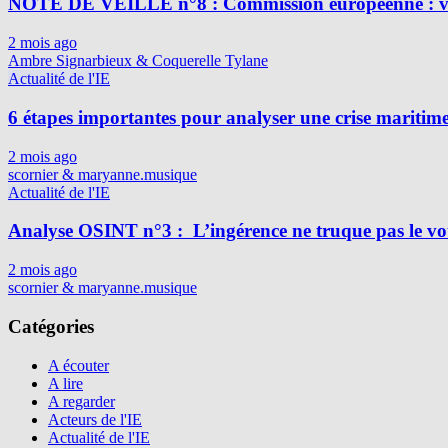
NOTE DE VEILLE n°8 : Commission européenne : vig
2 mois ago
Ambre Signarbieux & Coquerelle Tylane
Actualité de l'IE
6 étapes importantes pour analyser une crise maritim
2 mois ago
scornier & maryanne.musique
Actualité de l'IE
Analyse OSINT n°3 : L’ingérence ne truque pas le vot
2 mois ago
scornier & maryanne.musique
Catégories
A écouter
A lire
A regarder
Acteurs de l'IE
Actualité de l'IE