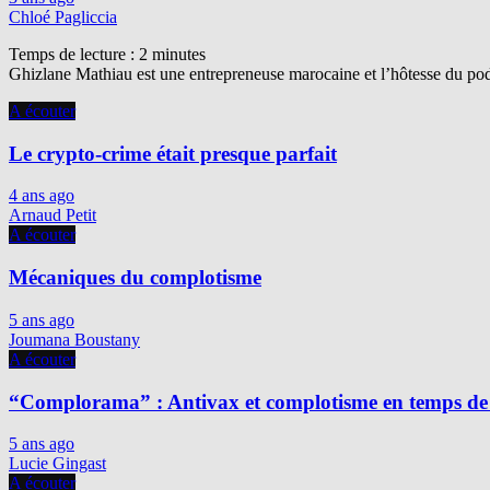
Chloé Pagliccia
Temps de lecture :
2
minutes
Ghizlane Mathiau est une entrepreneuse marocaine et l’hôtesse du podc
A écouter
Le crypto-crime était presque parfait
4 ans ago
Arnaud Petit
A écouter
Mécaniques du complotisme
5 ans ago
Joumana Boustany
A écouter
“Complorama” : Antivax et complotisme en temps de
5 ans ago
Lucie Gingast
A écouter