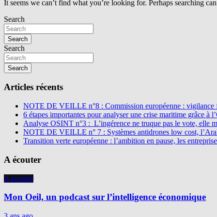
It seems we can’t find what you’re looking for. Perhaps searching can
Search
Search
Search
Search
Articles récents
NOTE DE VEILLE n°8 : Commission européenne : vigilance f
6 étapes importantes pour analyser une crise maritime grâce à 
Analyse OSINT n°3 : L’ingérence ne truque pas le vote, elle 
NOTE DE VEILLE n° 7 : Systèmes antidrones low cost, l’Arabi
Transition verte européenne : l’ambition en pause, les entreprise
A écouter
A écouter
Mon Oeil, un podcast sur l’intelligence économique
3 ans ago