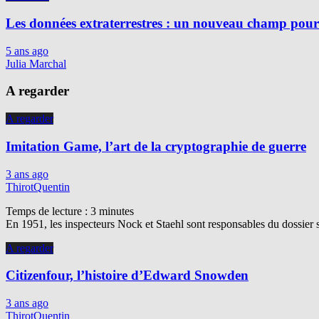
Les données extraterrestres : un nouveau champ pour 
5 ans ago
Julia Marchal
A regarder
A regarder
Imitation Game, l’art de la cryptographie de guerre
3 ans ago
ThirotQuentin
Temps de lecture :
3
minutes
En 1951, les inspecteurs Nock et Staehl sont responsables du dossier 
A regarder
Citizenfour, l’histoire d’Edward Snowden
3 ans ago
ThirotQuentin