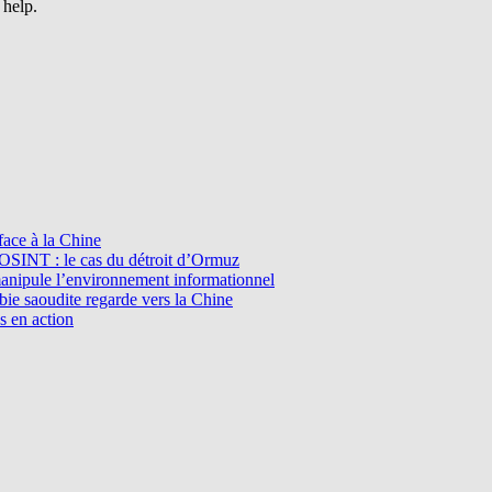
 help.
ace à la Chine
l’OSINT : le cas du détroit d’Ormuz
manipule l’environnement informationnel
e saoudite regarde vers la Chine
s en action