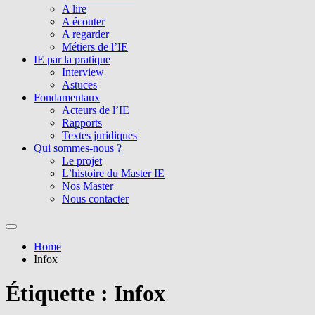
A lire
A écouter
A regarder
Métiers de l’IE
IE par la pratique
Interview
Astuces
Fondamentaux
Acteurs de l’IE
Rapports
Textes juridiques
Qui sommes-nous ?
Le projet
L’histoire du Master IE
Nos Master
Nous contacter
Home
Infox
Étiquette :
Infox