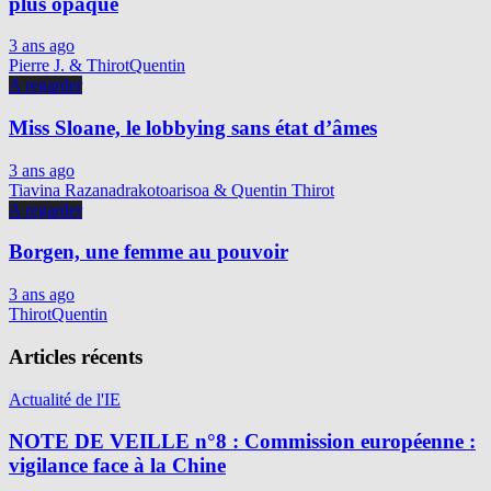
plus opaque
3 ans ago
Pierre J. & ThirotQuentin
A regarder
Miss Sloane, le lobbying sans état d’âmes
3 ans ago
Tiavina Razanadrakotoarisoa & Quentin Thirot
A regarder
Borgen, une femme au pouvoir
3 ans ago
ThirotQuentin
Articles récents
Actualité de l'IE
NOTE DE VEILLE n°8 : Commission européenne :
vigilance face à la Chine