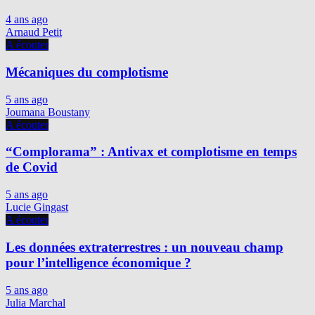
4 ans ago
Arnaud Petit
A écouter
Mécaniques du complotisme
5 ans ago
Joumana Boustany
A écouter
“Complorama” : Antivax et complotisme en temps
de Covid
5 ans ago
Lucie Gingast
A écouter
Les données extraterrestres : un nouveau champ
pour l’intelligence économique ?
5 ans ago
Julia Marchal