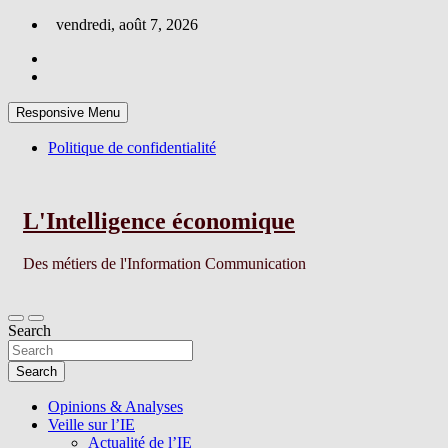
Skip
vendredi, août 7, 2026
to
content
Responsive Menu
Politique de confidentialité
L'Intelligence économique
Des métiers de l'Information Communication
Search
Search
Opinions & Analyses
Veille sur l’IE
Actualité de l’IE