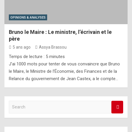
OPINIONS & ANALYSES
Bruno le Maire : Le ministre, l’écrivain et le
père
5 ans ago
Assya Brassou
Temps de lecture :
5
minutes
J’ai 1000 mots pour tenter de vous convaincre que Bruno
le Maire, le Ministre de l’Économie, des Finances et de la
Relance du gouvernement de Jean Castex, a le compte…
S
e
a
r