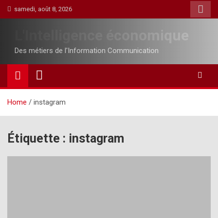
Skip
samedi, août 8, 2026
to
content
L'Intelligence économique
Des métiers de l'Information Communication
Home
instagram
Étiquette :
instagram