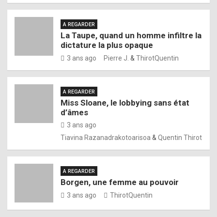
A REGARDER
La Taupe, quand un homme infiltre la
dictature la plus opaque
3 ans ago
Pierre J.
&
ThirotQuentin
A REGARDER
Miss Sloane, le lobbying sans état
d’âmes
3 ans ago
Tiavina Razanadrakotoarisoa
&
Quentin Thirot
A REGARDER
Borgen, une femme au pouvoir
3 ans ago
ThirotQuentin