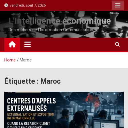
Skip
vendredi, août 7, 2026
to
content
L'Intelligence économique
Des métiers de l'Information Communication
Home
Maroc
Étiquette :
Maroc