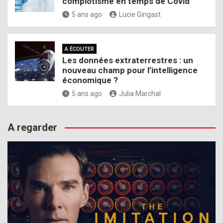
complotisme en temps de Covid
5 ans ago
Lucie Gingast
A ÉCOUTER
Les données extraterrestres : un
nouveau champ pour l’intelligence
économique ?
5 ans ago
Julia Marchal
A regarder