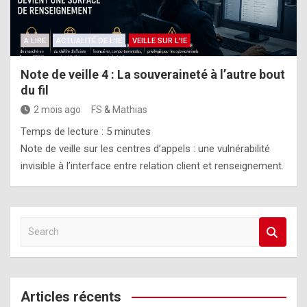
A LIRE
ACTUALITÉ DE L'IE
VEILLE SUR L'IE
Note de veille 4 : La souveraineté à l’autre bout
du fil
2 mois ago
FS
&
Mathias
Temps de lecture :
5
minutes
Note de veille sur les centres d’appels : une vulnérabilité
invisible à l’interface entre relation client et renseignement.
S
e
a
r
c
Articles récents