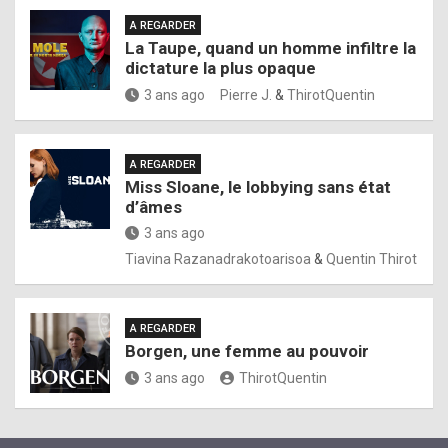
A REGARDER
La Taupe, quand un homme infiltre la
dictature la plus opaque
3 ans ago
Pierre J.
&
ThirotQuentin
A REGARDER
Miss Sloane, le lobbying sans état
d’âmes
3 ans ago
Tiavina Razanadrakotoarisoa
&
Quentin Thirot
A REGARDER
Borgen, une femme au pouvoir
3 ans ago
ThirotQuentin