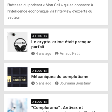
l’hôtesse du podcast « Mon Oeil » qui se consacre à
l’intelligence économique via l’interview d’experts du
secteur.
A ÉCOUTER
Le crypto-crime était presque
parfait
4 ans ago
Arnaud Petit
A ÉCOUTER
Mécaniques du complotisme
5 ans ago
Joumana Boustany
A ÉCOUTER
“Complorama” : Antivax et