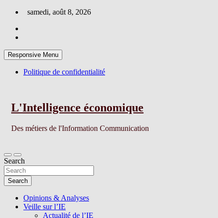
Skip
samedi, août 8, 2026
to
content
Responsive Menu
Politique de confidentialité
L'Intelligence économique
Des métiers de l'Information Communication
Search
Search
Opinions & Analyses
Veille sur l’IE
Actualité de l’IE