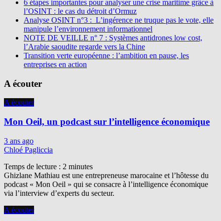
6 étapes importantes pour analyser une crise maritime grâce à
l’OSINT : le cas du détroit d’Ormuz
Analyse OSINT n°3 : L’ingérence ne truque pas le vote, elle
manipule l’environnement informationnel
NOTE DE VEILLE n° 7 : Systèmes antidrones low cost,
l’Arabie saoudite regarde vers la Chine
Transition verte européenne : l’ambition en pause, les
entreprises en action
A écouter
A écouter
Mon Oeil, un podcast sur l’intelligence économique
3 ans ago
Chloé Pagliccia
Temps de lecture :
2
minutes
Ghizlane Mathiau est une entrepreneuse marocaine et l’hôtesse du
podcast « Mon Oeil » qui se consacre à l’intelligence économique
via l’interview d’experts du secteur.
A écouter