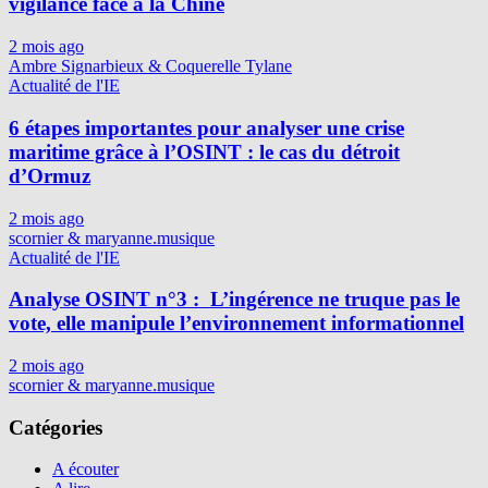
vigilance face à la Chine
2 mois ago
Ambre Signarbieux & Coquerelle Tylane
Actualité de l'IE
6 étapes importantes pour analyser une crise
maritime grâce à l’OSINT : le cas du détroit
d’Ormuz
2 mois ago
scornier & maryanne.musique
Actualité de l'IE
Analyse OSINT n°3 : L’ingérence ne truque pas le
vote, elle manipule l’environnement informationnel
2 mois ago
scornier & maryanne.musique
Catégories
A écouter