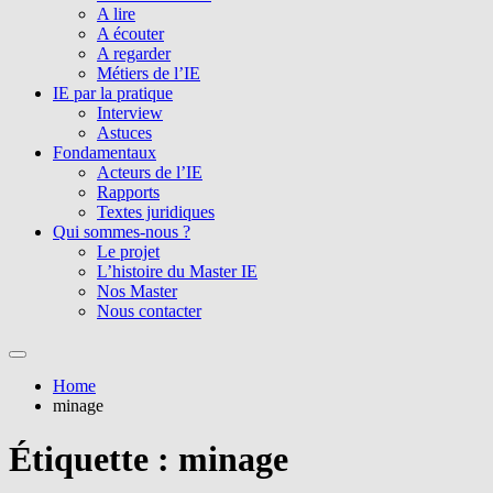
A lire
A écouter
A regarder
Métiers de l’IE
IE par la pratique
Interview
Astuces
Fondamentaux
Acteurs de l’IE
Rapports
Textes juridiques
Qui sommes-nous ?
Le projet
L’histoire du Master IE
Nos Master
Nous contacter
Home
minage
Étiquette :
minage