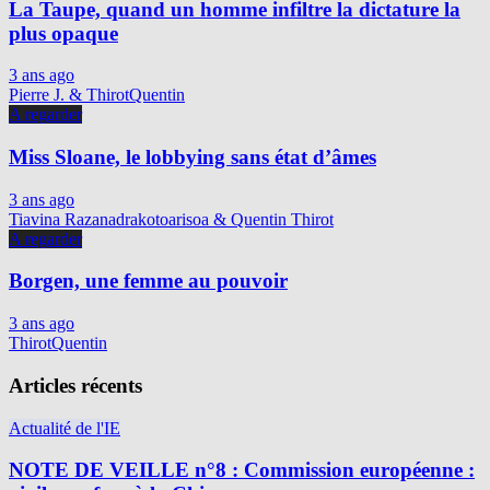
La Taupe, quand un homme infiltre la dictature la
plus opaque
3 ans ago
Pierre J. & ThirotQuentin
A regarder
Miss Sloane, le lobbying sans état d’âmes
3 ans ago
Tiavina Razanadrakotoarisoa & Quentin Thirot
A regarder
Borgen, une femme au pouvoir
3 ans ago
ThirotQuentin
Articles récents
Actualité de l'IE
NOTE DE VEILLE n°8 : Commission européenne :