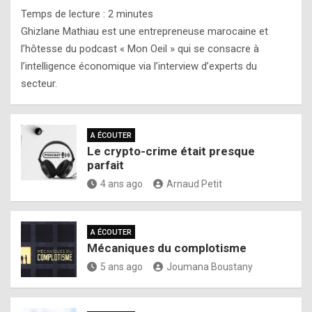
Temps de lecture :
2
minutes
Ghizlane Mathiau est une entrepreneuse marocaine et
l’hôtesse du podcast « Mon Oeil » qui se consacre à
l’intelligence économique via l’interview d’experts du
secteur.
A ÉCOUTER
Le crypto-crime était presque
parfait
4 ans ago
Arnaud Petit
A ÉCOUTER
Mécaniques du complotisme
5 ans ago
Joumana Boustany