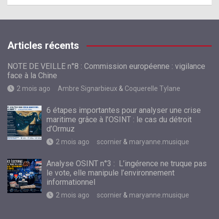
Articles récents
NOTE DE VEILLE n°8 : Commission européenne : vigilance
face à la Chine
2 mois ago
Ambre Signarbieux
&
Coquerelle Tylane
6 étapes importantes pour analyser une crise
maritime grâce à l’OSINT : le cas du détroit
d’Ormuz
2 mois ago
scornier
&
maryanne.musique
Analyse OSINT n°3 : L’ingérence ne truque pas
le vote, elle manipule l’environnement
informationnel
2 mois ago
scornier
&
maryanne.musique