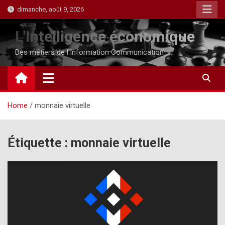
Skip
dimanche, août 9, 2026
to
content
L'Intelligence économique
Des métiers de l'Information Communication
Home
monnaie virtuelle
Étiquette :
monnaie virtuelle