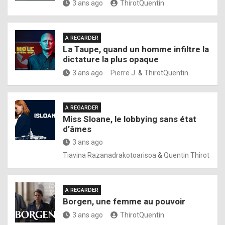
3 ans ago
ThirotQuentin
A REGARDER
La Taupe, quand un homme infiltre la
dictature la plus opaque
3 ans ago
Pierre J.
&
ThirotQuentin
A REGARDER
Miss Sloane, le lobbying sans état
d’âmes
3 ans ago
Tiavina Razanadrakotoarisoa
&
Quentin Thirot
A REGARDER
Borgen, une femme au pouvoir
3 ans ago
ThirotQuentin