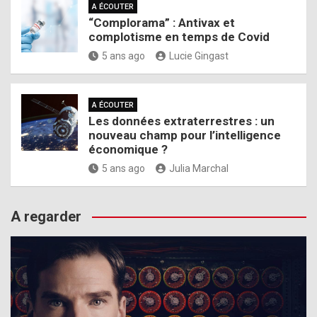
A ÉCOUTER
“Complorama” : Antivax et
complotisme en temps de Covid
5 ans ago
Lucie Gingast
A ÉCOUTER
Les données extraterrestres : un
nouveau champ pour l’intelligence
économique ?
5 ans ago
Julia Marchal
A regarder