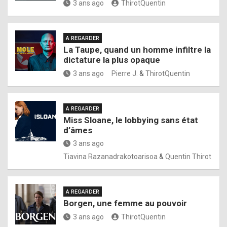
3 ans ago
ThirotQuentin
A REGARDER
La Taupe, quand un homme infiltre la
dictature la plus opaque
3 ans ago
Pierre J.
&
ThirotQuentin
A REGARDER
Miss Sloane, le lobbying sans état
d’âmes
3 ans ago
Tiavina Razanadrakotoarisoa
&
Quentin Thirot
A REGARDER
Borgen, une femme au pouvoir
3 ans ago
ThirotQuentin