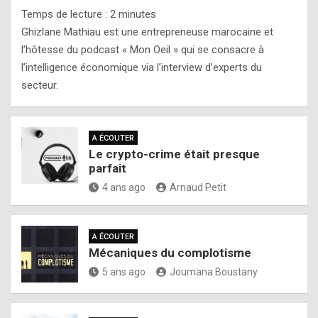
Temps de lecture :
2
minutes
Ghizlane Mathiau est une entrepreneuse marocaine et
l’hôtesse du podcast « Mon Oeil » qui se consacre à
l’intelligence économique via l’interview d’experts du
secteur.
A ÉCOUTER
Le crypto-crime était presque
parfait
4 ans ago
Arnaud Petit
A ÉCOUTER
Mécaniques du complotisme
5 ans ago
Joumana Boustany