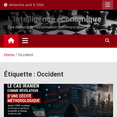
Skip
dimanche, août 9, 2026
to
content
L'Intelligence économique
Des métiers de l'Information Communication
Home
Occident
Étiquette :
Occident