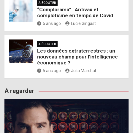
A ÉCOUTER
“Complorama” : Antivax et
complotisme en temps de Covid
5 ans ago
Lucie Gingast
A ÉCOUTER
Les données extraterrestres : un
nouveau champ pour l’intelligence
économique ?
5 ans ago
Julia Marchal
A regarder