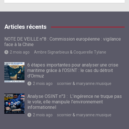
Articles récents
NOTE DE VEILLE n°8 : Commission européenne : vigilance
face à la Chine
2 mois ago
Ambre Signarbieux
&
Coquerelle Tylane
6 étapes importantes pour analyser une crise
maritime grâce à l’OSINT : le cas du détroit
d’Ormuz
2 mois ago
scornier
&
maryanne.musique
Analyse OSINT n°3 : L’ingérence ne truque pas
le vote, elle manipule l’environnement
informationnel
2 mois ago
scornier
&
maryanne.musique