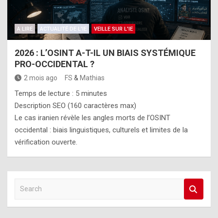
A LIRE
ACTUALITÉ DE L'IE
VEILLE SUR L'IE
2026 : L’OSINT A-T-IL UN BIAIS SYSTÉMIQUE
PRO-OCCIDENTAL ?
2 mois ago
FS
&
Mathias
Temps de lecture :
5
minutes
Description SEO (160 caractères max)
Le cas iranien révèle les angles morts de l’OSINT
occidental : biais linguistiques, culturels et limites de la
vérification ouverte.
S
e
a