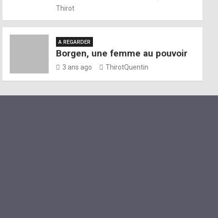
Thirot
A REGARDER
Borgen, une femme au pouvoir
3 ans ago
ThirotQuentin