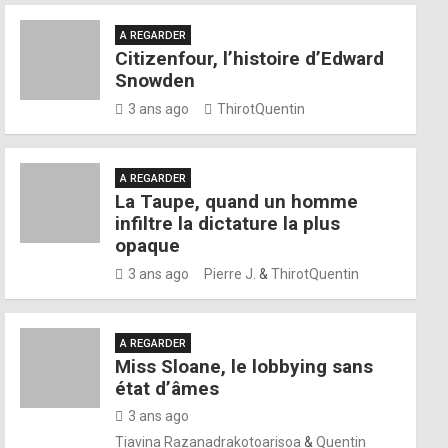
A REGARDER
Citizenfour, l’histoire d’Edward
Snowden
3 ans ago
ThirotQuentin
A REGARDER
La Taupe, quand un homme
infiltre la dictature la plus
opaque
3 ans ago
Pierre J.
&
ThirotQuentin
A REGARDER
Miss Sloane, le lobbying sans
état d’âmes
3 ans ago
Tiavina Razanadrakotoarisoa
&
Quentin