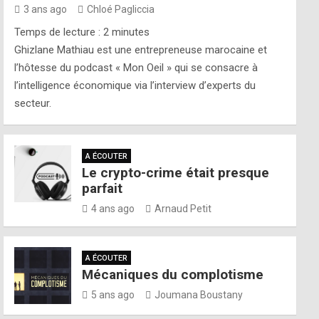
3 ans ago
Chloé Pagliccia
Temps de lecture :
2
minutes
Ghizlane Mathiau est une entrepreneuse marocaine et
l’hôtesse du podcast « Mon Oeil » qui se consacre à
l’intelligence économique via l’interview d’experts du
secteur.
A ÉCOUTER
Le crypto-crime était presque
parfait
4 ans ago
Arnaud Petit
A ÉCOUTER
Mécaniques du complotisme
5 ans ago
Joumana Boustany