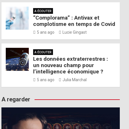
A ÉCOUTER
“Complorama” : Antivax et
complotisme en temps de Covid
5 ans ago
Lucie Gingast
A ÉCOUTER
Les données extraterrestres :
un nouveau champ pour
l’intelligence économique ?
5 ans ago
Julia Marchal
A regarder