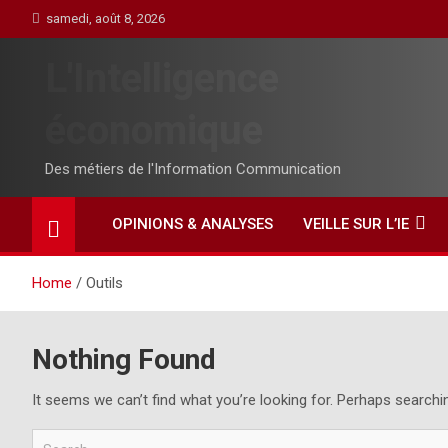
Skip
samedi, août 8, 2026
to
content
L'Intelligence
économique
Des métiers de l'Information Communication
OPINIONS & ANALYSES
VEILLE SUR L’IE
Home
Outils
Nothing Found
It seems we can’t find what you’re looking for. Perhaps searchi
S