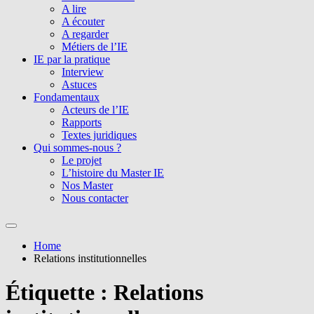
A lire
A écouter
A regarder
Métiers de l’IE
IE par la pratique
Interview
Astuces
Fondamentaux
Acteurs de l’IE
Rapports
Textes juridiques
Qui sommes-nous ?
Le projet
L’histoire du Master IE
Nos Master
Nous contacter
Home
Relations institutionnelles
Étiquette :
Relations