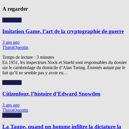
A regarder
A regarder
Imitation Game, l’art de la cryptographie de guerre
3 ans ago
ThirotQuentin
Temps de lecture :
3
minutes
En 1951, les inspecteurs Nock et Staehl sont responsables du dossier
sur le cambriolage du domicile d’Alan Turing. Étonnés autant par le
fait qu’il ne semble pas y avoir eu…
A regarder
Citizenfour, l’histoire d’Edward Snowden
3 ans ago
ThirotQuentin
A regarder
La Taupe, quand un homme infiltre la dictature la