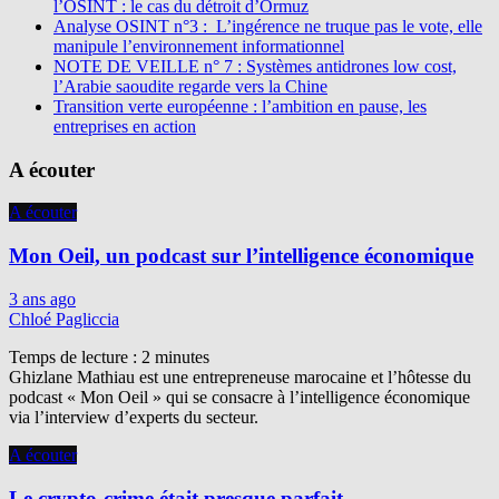
l’OSINT : le cas du détroit d’Ormuz
Analyse OSINT n°3 : L’ingérence ne truque pas le vote, elle
manipule l’environnement informationnel
NOTE DE VEILLE n° 7 : Systèmes antidrones low cost,
l’Arabie saoudite regarde vers la Chine
Transition verte européenne : l’ambition en pause, les
entreprises en action
A écouter
A écouter
Mon Oeil, un podcast sur l’intelligence économique
3 ans ago
Chloé Pagliccia
Temps de lecture :
2
minutes
Ghizlane Mathiau est une entrepreneuse marocaine et l’hôtesse du
podcast « Mon Oeil » qui se consacre à l’intelligence économique
via l’interview d’experts du secteur.
A écouter
Le crypto-crime était presque parfait