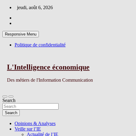
Skip
jeudi, août 6, 2026
to
content
Responsive Menu
Politique de confidentialité
L'Intelligence économique
Des métiers de l'Information Communication
Search
Search
Opinions & Analyses
Veille sur l’IE
Actualité de l’IE