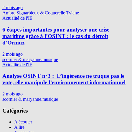
2 mois ago
Ambre Signarbieux & Coquerelle Tylane
Actualité de l'IE
6 étapes importantes pour analyser une crise
maritime grâce à l’OSINT : le cas du détroit
d’Ormuz
2 mois ago
scornier & maryanne.musique
Actualité de l'IE
Analyse OSINT n°3 : L’ingérence ne truque pas le
vote, elle manipule l’environnement informationnel
2 mois ago
scornier & maryanne.musique
Catégories
A écouter
A lire