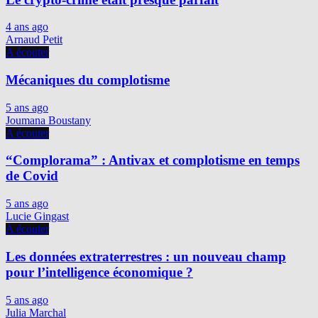
4 ans ago
Arnaud Petit
A écouter
Mécaniques du complotisme
5 ans ago
Joumana Boustany
A écouter
“Complorama” : Antivax et complotisme en temps
de Covid
5 ans ago
Lucie Gingast
A écouter
Les données extraterrestres : un nouveau champ
pour l’intelligence économique ?
5 ans ago
Julia Marchal