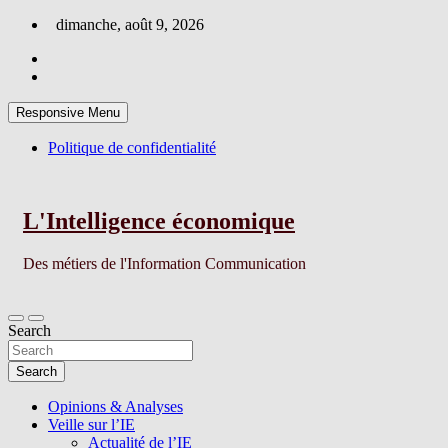
Skip
dimanche, août 9, 2026
to
content
Responsive Menu
Politique de confidentialité
L'Intelligence économique
Des métiers de l'Information Communication
Search
Search
Opinions & Analyses
Veille sur l’IE
Actualité de l’IE