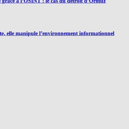
e grâce à l’OSINT : le cas du détroit d’Ormuz
e, elle manipule l’environnement informationnel