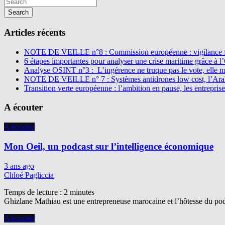
Search
Articles récents
NOTE DE VEILLE n°8 : Commission européenne : vigilance f
6 étapes importantes pour analyser une crise maritime grâce à 
Analyse OSINT n°3 : L’ingérence ne truque pas le vote, elle 
NOTE DE VEILLE n° 7 : Systèmes antidrones low cost, l’Arabi
Transition verte européenne : l’ambition en pause, les entreprise
A écouter
A écouter
Mon Oeil, un podcast sur l’intelligence économique
3 ans ago
Chloé Pagliccia
Temps de lecture :
2
minutes
Ghizlane Mathiau est une entrepreneuse marocaine et l’hôtesse du podc
A écouter