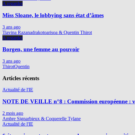
A regarder
Miss Sloane, le lobbying sans état d’âmes
3 ans ago
Tiavina Razanadrakotoarisoa & Quentin Thirot
A regarder
Borgen, une femme au pouvoir
3 ans ago
ThirotQuentin
Articles récents
Actualité de l'IE
NOTE DE VEILLE n°8 : Commission européenne : vig
2 mois ago
Ambre Signarbieux & Coquerelle Tylane
Actualité de l'IE