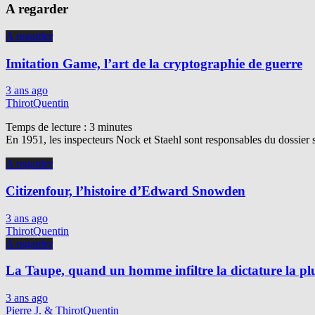
A regarder
A regarder
Imitation Game, l’art de la cryptographie de guerre
3 ans ago
ThirotQuentin
Temps de lecture :
3
minutes
En 1951, les inspecteurs Nock et Staehl sont responsables du dossier 
A regarder
Citizenfour, l’histoire d’Edward Snowden
3 ans ago
ThirotQuentin
A regarder
La Taupe, quand un homme infiltre la dictature la p
3 ans ago
Pierre J. & ThirotQuentin