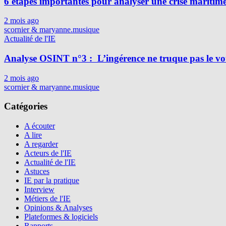
6 étapes importantes pour analyser une crise maritim
2 mois ago
scornier & maryanne.musique
Actualité de l'IE
Analyse OSINT n°3 : L’ingérence ne truque pas le vot
2 mois ago
scornier & maryanne.musique
Catégories
A écouter
A lire
A regarder
Acteurs de l'IE
Actualité de l'IE
Astuces
IE par la pratique
Interview
Métiers de l'IE
Opinions & Analyses
Plateformes & logiciels
Rapports