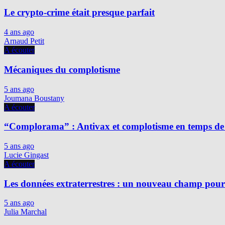
Le crypto-crime était presque parfait
4 ans ago
Arnaud Petit
A écouter
Mécaniques du complotisme
5 ans ago
Joumana Boustany
A écouter
“Complorama” : Antivax et complotisme en temps de
5 ans ago
Lucie Gingast
A écouter
Les données extraterrestres : un nouveau champ pour 
5 ans ago
Julia Marchal