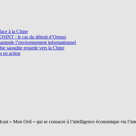
ace à la Chine
l’OSINT : le cas du détroit d’Ormuz
manipule l’environnement informationnel
e saoudite regarde vers la Chine
s en action
ast « Mon Oeil » qui se consacre à l’intelligence économique via l’int