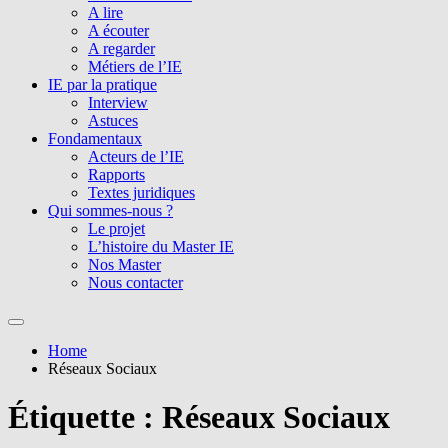
A lire
A écouter
A regarder
Métiers de l’IE
IE par la pratique
Interview
Astuces
Fondamentaux
Acteurs de l’IE
Rapports
Textes juridiques
Qui sommes-nous ?
Le projet
L’histoire du Master IE
Nos Master
Nous contacter
Home
Réseaux Sociaux
Étiquette :
Réseaux Sociaux