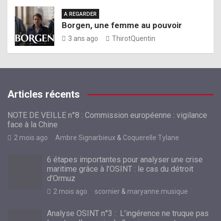
A REGARDER
Borgen, une femme au pouvoir
3 ans ago
ThirotQuentin
Articles récents
NOTE DE VEILLE n°8 : Commission européenne : vigilance
face à la Chine
2 mois ago
Ambre Signarbieux
&
Coquerelle Tylane
6 étapes importantes pour analyser une crise
maritime grâce à l’OSINT : le cas du détroit
d’Ormuz
2 mois ago
scornier
&
maryanne.musique
Analyse OSINT n°3 : L’ingérence ne truque pas