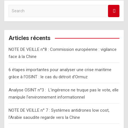
r
S
c
e
h
a
r
c
Articles récents
h
NOTE DE VEILLE n°8 : Commission européenne : vigilance
face à la Chine
6 étapes importantes pour analyser une crise maritime
grâce à l’OSINT : le cas du détroit d’Ormuz
Analyse OSINT n°3 : L’ingérence ne truque pas le vote, elle
manipule l’environnement informationnel
NOTE DE VEILLE n° 7 : Systèmes antidrones low cost,
l’Arabie saoudite regarde vers la Chine