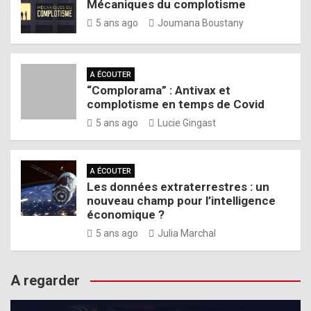
Mécaniques du complotisme
5 ans ago
Joumana Boustany
A ÉCOUTER
“Complorama” : Antivax et
complotisme en temps de Covid
5 ans ago
Lucie Gingast
A ÉCOUTER
Les données extraterrestres : un
nouveau champ pour l’intelligence
économique ?
5 ans ago
Julia Marchal
A regarder