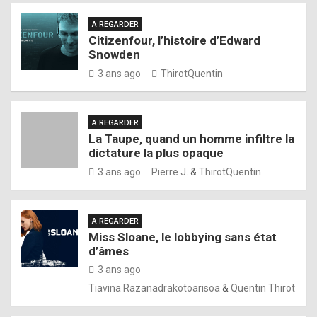
A REGARDER
Citizenfour, l’histoire d’Edward
Snowden
3 ans ago
ThirotQuentin
A REGARDER
La Taupe, quand un homme infiltre la
dictature la plus opaque
3 ans ago
Pierre J.
&
ThirotQuentin
A REGARDER
Miss Sloane, le lobbying sans état
d’âmes
3 ans ago
Tiavina Razanadrakotoarisoa
&
Quentin Thirot