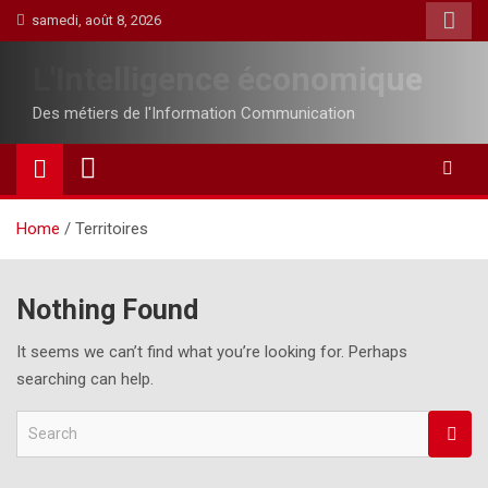
Skip
samedi, août 8, 2026
to
content
L'Intelligence économique
Des métiers de l'Information Communication
Home
Territoires
Nothing Found
It seems we can’t find what you’re looking for. Perhaps
searching can help.
S
e
a