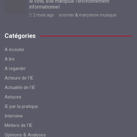
le vote, elle manipule l’environnement
informationnel
2 mois ago
scornier
&
maryanne.musique
Catégories
A écouter
A lire
A regarder
Acteurs de l'IE
Actualité de l'IE
Astuces
IE par la pratique
Interview
Métiers de l'IE
Opinions & Analyses