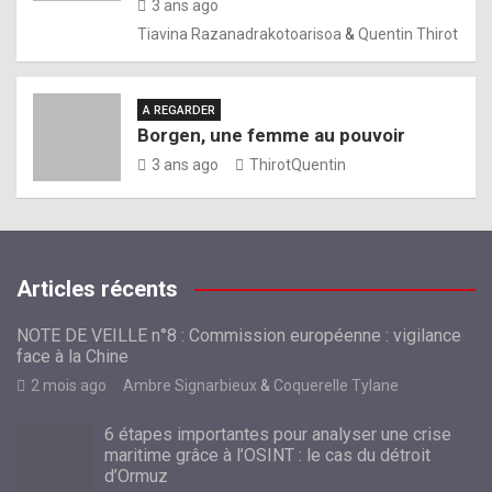
3 ans ago
Tiavina Razanadrakotoarisoa
&
Quentin Thirot
A REGARDER
Borgen, une femme au pouvoir
3 ans ago
ThirotQuentin
Articles récents
NOTE DE VEILLE n°8 : Commission européenne : vigilance
face à la Chine
2 mois ago
Ambre Signarbieux
&
Coquerelle Tylane
6 étapes importantes pour analyser une crise
maritime grâce à l’OSINT : le cas du détroit
d’Ormuz