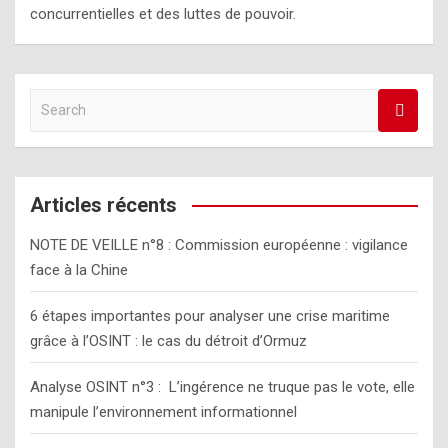
concurrentielles et des luttes de pouvoir.
S
e
a
r
c
Articles récents
h
NOTE DE VEILLE n°8 : Commission européenne : vigilance
face à la Chine
6 étapes importantes pour analyser une crise maritime
grâce à l’OSINT : le cas du détroit d’Ormuz
Analyse OSINT n°3 : L’ingérence ne truque pas le vote, elle
manipule l’environnement informationnel