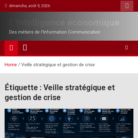
Skip
dimanche, août 9, 2026
to
content
L'Intelligence économique
Des métiers de l'Information Communication
Home
Veille stratégique et gestion de crise
Étiquette :
Veille stratégique et
gestion de crise