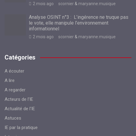
2 mois ago
scornier
&
maryanne.musique
Analyse OSINT n°3 : L’ingérence ne truque pas
le vote, elle manipule l’environnement
informationnel
2 mois ago
scornier
&
maryanne.musique
Catégories
A écouter
A lire
A regarder
Acteurs de l'IE
Actualité de l'IE
Astuces
IE par la pratique