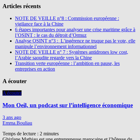
Articles récents
NOTE DE VEILLE n°8 : Commission européenne :
vigilance face à la Chine
6 étapes importantes pour analyser une crise maritime grâce à
l’OSINT : le cas du détroit d’Ormuz
Analyse OSINT n°3 : L’ingérence ne truque pas le vote, elle
manipule l’environnement informationnel
NOTE DE VEILLE n° 7 : Systèmes antidrones low cost,
l’Arabie saoudite regarde vers la Chine
Transition verte européenne : l’ambition en pause, les
entreprises en action
A écouter
A écouter
Mon Oeil, un podcast sur l’intelligence économique
3 ans ago
Emma.Bouliau
Temps de lecture :
2
minutes
Ghizlane Mathiau est une entrepreneuse marocaine et l’hôtesse du