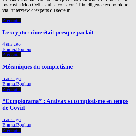
podcast « Mon Oeil » qui se consacre à l’intelligence économique
via l’interview d’experts du secteur.
A écouter
Le crypto-crime était presque parfait
4 ans ago
Emma.Bouliau
A écouter
Mécaniques du complotisme
5 ans ago
Emma.Bouliau
A écouter
“Complorama” : Antivax et complotisme en temps
de Covid
5 ans ago
Emma.Bouliau
A écouter