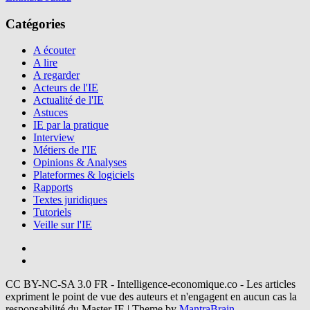
Catégories
A écouter
A lire
A regarder
Acteurs de l'IE
Actualité de l'IE
Astuces
IE par la pratique
Interview
Métiers de l'IE
Opinions & Analyses
Plateformes & logiciels
Rapports
Textes juridiques
Tutoriels
Veille sur l'IE
CC BY-NC-SA 3.0 FR - Intelligence-economique.co - Les articles
expriment le point de vue des auteurs et n'engagent en aucun cas la
responsabilité du Master IE | Theme by
MantraBrain