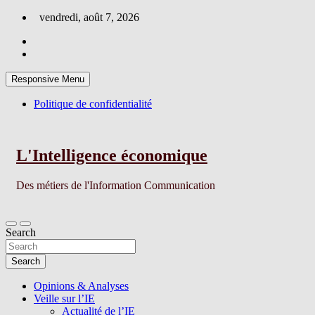
Skip
vendredi, août 7, 2026
to
content
Responsive Menu
Politique de confidentialité
L'Intelligence économique
Des métiers de l'Information Communication
Search
Search
Opinions & Analyses
Veille sur l’IE
Actualité de l’IE