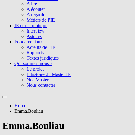
A lire
A écouter
A regarder
Métiers de l’IE
IE par la pratique
Interview
Astuces
Fondamentaux
Acteurs de l’IE
Rapports
Textes juridiques
Qui sommes-nous ?
Le projet
L’histoire du Master IE
Nos Master
Nous contacter
Home
Emma.Bouliau
Emma.Bouliau