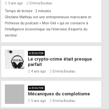
3 ans ago
Emma.Bouliau
Temps de lecture :
2
minutes
Ghizlane Mathiau est une entrepreneuse marocaine et
l’hôtesse du podcast « Mon Oeil » qui se consacre à
l’intelligence économique via l’interview d’experts du
secteur.
A ÉCOUTER
Le crypto-crime était presque
parfait
4 ans ago
Emma.Bouliau
A ÉCOUTER
Mécaniques du complotisme
5 ans ago
Emma.Bouliau