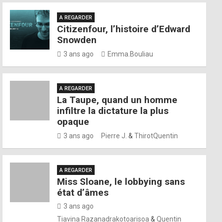
A REGARDER
Citizenfour, l’histoire d’Edward
Snowden
3 ans ago
Emma.Bouliau
A REGARDER
La Taupe, quand un homme
infiltre la dictature la plus
opaque
3 ans ago
Pierre J.
&
ThirotQuentin
A REGARDER
Miss Sloane, le lobbying sans
état d’âmes
3 ans ago
Tiavina Razanadrakotoarisoa
&
Quentin