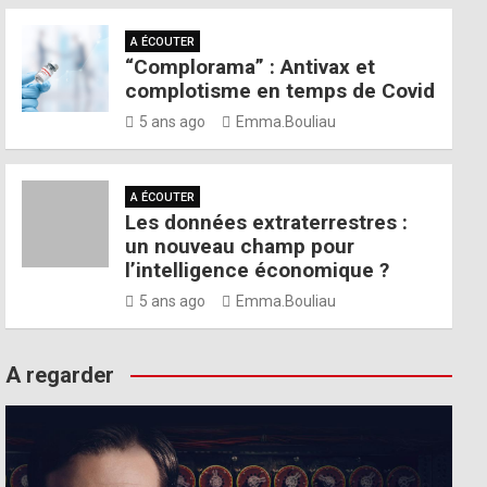
A ÉCOUTER
“Complorama” : Antivax et
complotisme en temps de Covid
5 ans ago
Emma.Bouliau
A ÉCOUTER
Les données extraterrestres :
un nouveau champ pour
l’intelligence économique ?
5 ans ago
Emma.Bouliau
A regarder