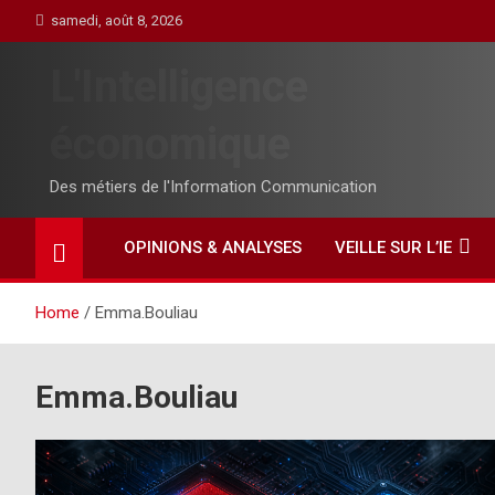
Skip
samedi, août 8, 2026
to
content
L'Intelligence
économique
Des métiers de l'Information Communication
OPINIONS & ANALYSES
VEILLE SUR L’IE
Home
Emma.Bouliau
Emma.Bouliau