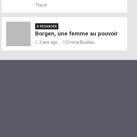
Thirot
A REGARDER
Borgen, une femme au pouvoir
3 ans ago
Emma.Bouliau