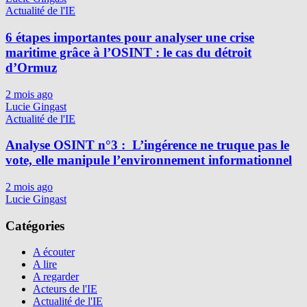
Actualité de l'IE
6 étapes importantes pour analyser une crise
maritime grâce à l’OSINT : le cas du détroit
d’Ormuz
2 mois ago
Lucie Gingast
Actualité de l'IE
Analyse OSINT n°3 : L’ingérence ne truque pas le
vote, elle manipule l’environnement informationnel
2 mois ago
Lucie Gingast
Catégories
A écouter
A lire
A regarder
Acteurs de l'IE
Actualité de l'IE