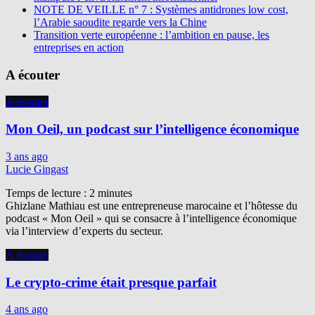
NOTE DE VEILLE n° 7 : Systèmes antidrones low cost,
l’Arabie saoudite regarde vers la Chine
Transition verte européenne : l’ambition en pause, les
entreprises en action
A écouter
A écouter
Mon Oeil, un podcast sur l’intelligence économique
3 ans ago
Lucie Gingast
Temps de lecture :
2
minutes
Ghizlane Mathiau est une entrepreneuse marocaine et l’hôtesse du
podcast « Mon Oeil » qui se consacre à l’intelligence économique
via l’interview d’experts du secteur.
A écouter
Le crypto-crime était presque parfait
4 ans ago