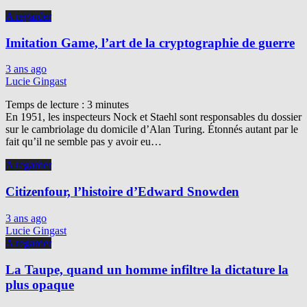
A regarder
Imitation Game, l’art de la cryptographie de guerre
3 ans ago
Lucie Gingast
Temps de lecture :
3
minutes
En 1951, les inspecteurs Nock et Staehl sont responsables du dossier
sur le cambriolage du domicile d’Alan Turing. Étonnés autant par le
fait qu’il ne semble pas y avoir eu…
A regarder
Citizenfour, l’histoire d’Edward Snowden
3 ans ago
Lucie Gingast
A regarder
La Taupe, quand un homme infiltre la dictature la
plus opaque