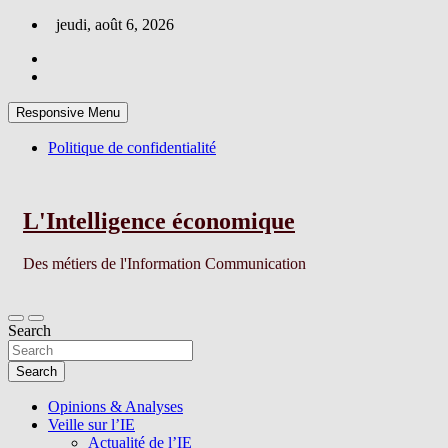
Skip
jeudi, août 6, 2026
to
content
Responsive Menu
Politique de confidentialité
L'Intelligence économique
Des métiers de l'Information Communication
Search
Search
Opinions & Analyses
Veille sur l’IE
Actualité de l’IE